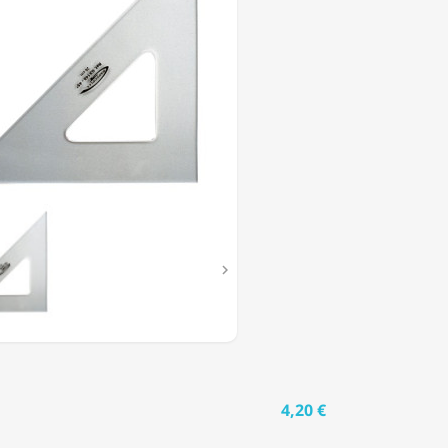

4,20 €