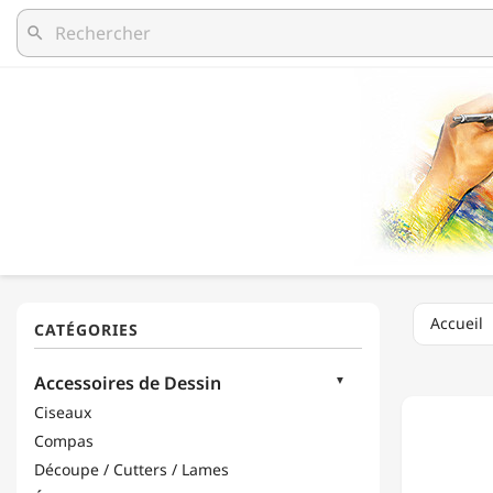
search
Accueil
GRAPH
Accessoires de Dessin
-
ÉQUER
Ciseaux
TRANS
Compas
-
45°
Découpe / Cutters / Lames
-