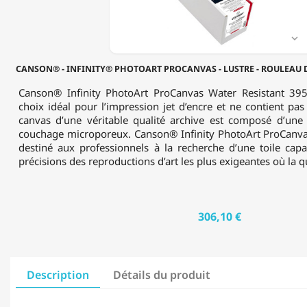
ROULEAU
DE
1.118

X
12.19M
CANSON® - INFINITY® PHOTOART PROCANVAS - LUSTRE - ROULEAU DE 
-
395
Canson® Infinity PhotoArt ProCanvas Water Resistant 395
G/M²
choix idéal pour l’impression jet d’encre et ne contient pas
canvas d’une véritable qualité archive est composé d’une 
couchage microporeux. Canson® Infinity PhotoArt ProCanvas 
destiné aux professionnels à la recherche d’une toile cap
précisions des reproductions d’art les plus exigeantes où la qu
306,10 €
Description
Détails du produit