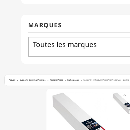
Accueil
Supports Dessin & Peinture
Papiers Photo
En Rouleaux
Canson® - Infinity® PhotoArt ProCanvas - Lustre 
CANSON®

-
INFINITY®
PHOTOART
PROCANVAS
-
LUSTRE
-