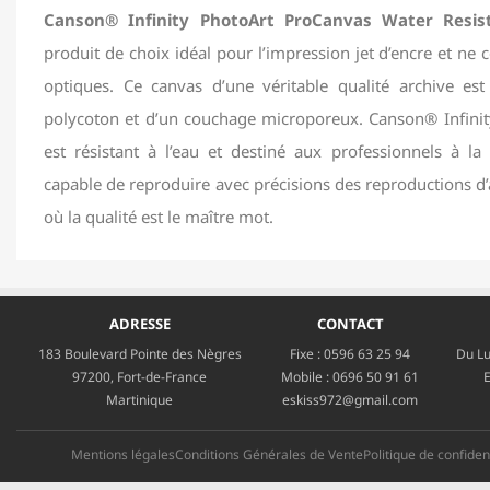
Canson® Infinity PhotoArt ProCanvas Water Resis
produit de choix idéal pour l’impression jet d’encre et ne 
optiques. Ce canvas d’une véritable qualité archive es
polycoton et d’un couchage microporeux. Canson® Infini
est résistant à l’eau et destiné aux professionnels à la
capable de reproduire avec précisions des reproductions d’a
où la qualité est le maître mot.
ADRESSE
CONTACT
183 Boulevard Pointe des Nègres
Fixe :
0596 63 25 94
Du Lu
97200, Fort-de-France
Mobile :
0696 50 91 61
E
Martinique
eskiss972@gmail.com
Mentions légales
Conditions Générales de Vente
Politique de confident