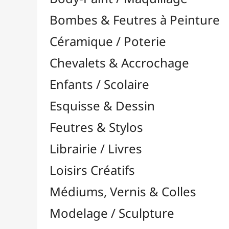
Feutres & Stylos
Librairie / Livres
Loisirs Créatifs
Médiums, Vernis & Colles
Modelage / Sculpture
Peintures / Couleurs
Pinceaux & Outils
Résines / Moulage
Supports Dessin & Peinture
Baguettes et Traverses
Blocs & Pochettes

Cartons Entoilés
Cartons Prédessinés
Châssis Entoilés

Grands Papiers & Rouleaux

Papiers Calque / Transfert
