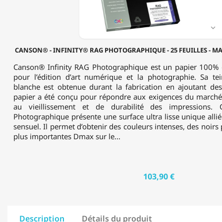
-
MAT
-

210
G/M²
CANSON® - INFINITY® RAG PHOTOGRAPHIQUE - 25 FEUILLES - MAT 
-
FORMAT
Canson® Infinity RAG Photographique est un papier 100% 
A3+
pour l’édition d’art numérique et la photographie. Sa te
blanche est obtenue durant la fabrication en ajoutant de
papier a été conçu pour répondre aux exigences du marché
au vieillissement et de durabilité des impressions.
Photographique présente une surface ultra lisse unique allié
sensuel. Il permet d’obtenir des couleurs intenses, des noirs
plus importantes Dmax sur le...
103,90 €
Description
Détails du produit