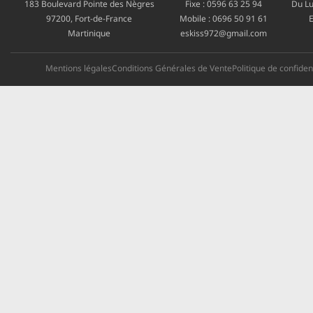
183 Boulevard Pointe des Nègres
Fixe :
0596 63 25 94
Du Lu
97200, Fort-de-France
Mobile :
0696 50 91 61
E
Martinique
eskiss972@gmail.com
Mentions légales
Conditions Générales de Vente
Politique de confident