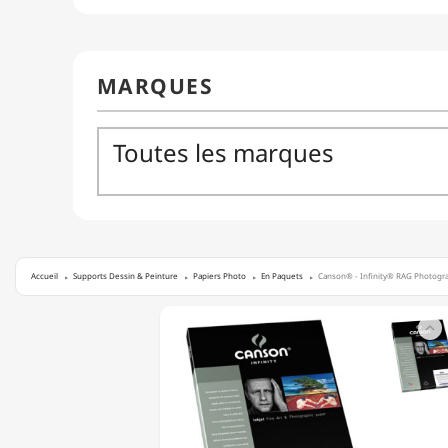
Accueil
Supports Dessin & Peinture
Papiers Photo
En Paquets
Canson® - Infinity® RAG Photograp
CANSON®

-
INFINITY®
RAG
PHOTOGRAPHIQUE
-
25
FEUILLES