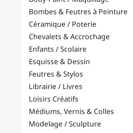
Feutres & Stylos
Librairie / Livres
Loisirs Créatifs
Médiums, Vernis & Colles
Modelage / Sculpture
Peintures / Couleurs
Pinceaux & Outils
Résines / Moulage
Supports Dessin & Peinture
Baguettes et Traverses
Blocs & Pochettes

Cartons Entoilés
Cartons Prédessinés
Châssis Entoilés

Grands Papiers & Rouleaux

Papiers Calque / Transfert
