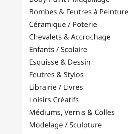
Feutres & Stylos
Librairie / Livres
Loisirs Créatifs
Médiums, Vernis & Colles
Modelage / Sculpture
Peintures / Couleurs
Pinceaux & Outils
Résines / Moulage
Supports Dessin & Peinture
Baguettes et Traverses
Blocs & Pochettes

Cartons Entoilés
Cartons Prédessinés
Châssis Entoilés

Grands Papiers & Rouleaux

Papiers Calque / Transfert
