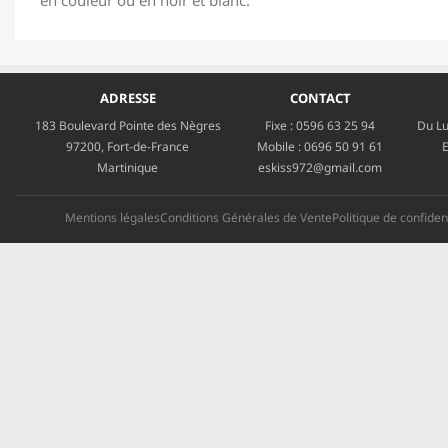
en couleur ou en noir et blanc.
ADRESSE
CONTACT
183 Boulevard Pointe des Nègres
Fixe :
0596 63 25 94
Du Lu
97200, Fort-de-France
Mobile :
0696 50 91 61
E
Martinique
eskiss972@gmail.com
Mentions légales
Conditions Générales de Vente
Politique de confident