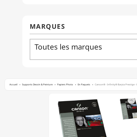
Accueil
Supports Dessin & Peinture
Papiers Photo
En Paquets
Canson® - Infinity® Baryta Prestige - Br
CANSON®

-
INFINITY®
BARYTA
PRESTIGE
-
BRILLANT
-