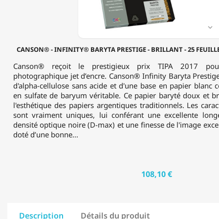
25
FEUILLES
-

340
G/M²
CANSON® - INFINITY® BARYTA PRESTIGE - BRILLANT - 25 FEUILLES
-
FORMAT
Canson® reçoit le prestigieux prix TIPA 2017 pou
A3
photographique jet d’encre. Canson® Infinity Baryta Presti
d'alpha-cellulose sans acide et d'une base en papier blanc c
en sulfate de baryum véritable. Ce papier baryté doux et bri
l'esthétique des papiers argentiques traditionnels. Les carac
sont vraiment uniques, lui conférant une excellente long
densité optique noire (D-max) et une finesse de l'image excep
doté d’une bonne...
108,10 €
Description
Détails du produit