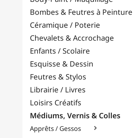
Feutres & Stylos
Librairie / Livres
Loisirs Créatifs
Médiums, Vernis & Colles
Apprêts / Gessos

Colles & Adhésifs

Durcisseurs / Solidifiants
Fixatifs
Liants

Médiums / Additifs

Médiums Acrylique

Médiums Encre / Aquarelle

Médiums Huile

Accélérateurs / Siccatifs
Divers
Empâtements