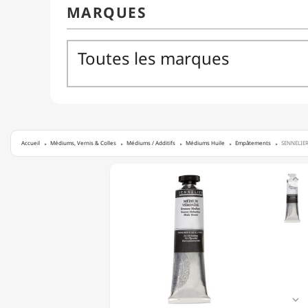
Accueil
Médiums, Vernis & Colles
Médiums / Additifs
Médiums Huile
Empâtements
SENNELIER
SENNELIER

-
MÉDIUM
VÉRONÈSE
-
TUBE
DE
40ML
