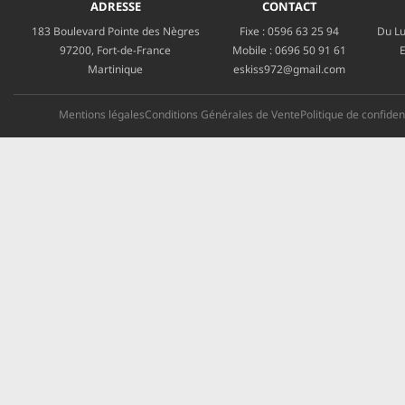
ADRESSE
CONTACT
183 Boulevard Pointe des Nègres
Fixe :
0596 63 25 94
Du Lu
97200, Fort-de-France
Mobile :
0696 50 91 61
E
Martinique
eskiss972@gmail.com
Mentions légales
Conditions Générales de Vente
Politique de confident