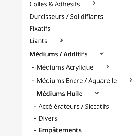
Huile d'Oeillette
Huile de Carthame
Huile de Lin
Huile de Tournesol
Médiums Brillants
Médiums Mates
Nettoyage
Retardateurs
Térébenthine & Essences
Vernis / Protection

Vernis-Colles
Modelage / Sculpture
Peintures / Couleurs
Pinceaux & Outils
Résines / Moulage
Supports Dessin & Peinture