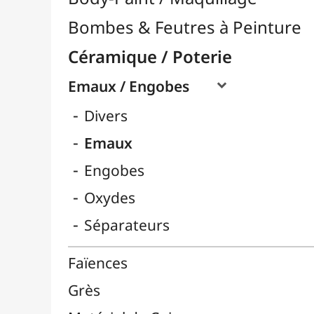
Engobes
Oxydes
Séparateurs
Faïences
Grès
Matériel de Cuisson
Matières Premières
Outils Poterie

Pâtes Autodurcissantes
Porcelaine
Tournettes
Chevalets & Accrochage
Enfants / Scolaire
Esquisse & Dessin
Feutres & Stylos
Librairie / Livres