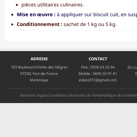
pièces utilitaires culinaires.
Mise en œuvre :
à appliquer sur biscuit cuit, en su
Conditionnement :
sachet de 1 kg ou 5 kg.
ADRESSE
CONTACT
183 Boulevard Pointe des Nègres
Fixe :
0596 63 25 94
Du Lu
97200, Fort-de-France
Mobile :
0696 50 91 61
E
Martinique
eskiss972@gmail.com
Mentions légales
Conditions Générales de Vente
Politique de confident