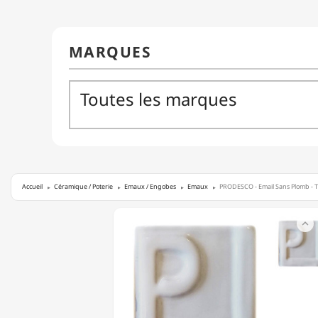
Accueil
Céramique / Poterie
Emaux / Engobes
Emaux
PRODESCO - Email Sans Plomb - T
PRODESCO

-
EMAIL
SANS
PLOMB
-
TRANSPARENT
-