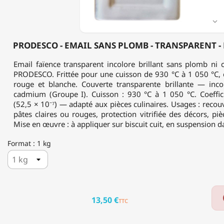
EN
POUDRE
-

PR-
500
PRODESCO - EMAIL SANS PLOMB - TRANSPARENT - 
Email faïence transparent incolore brillant sans plomb n
PRODESCO. Frittée pour une cuisson de 930 °C à 1 050 °C, 
rouge et blanche. Couverte transparente brillante — inco
cadmium (Groupe I). Cuisson : 930 °C à 1 050 °C. Coefficie
(52,5 × 10⁻⁷) — adapté aux pièces culinaires. Usages : reco
pâtes claires ou rouges, protection vitrifiée des décors, pièce
Mise en œuvre : à appliquer sur biscuit cuit, en suspension da
Format : 1 kg
13,50 €
TTC