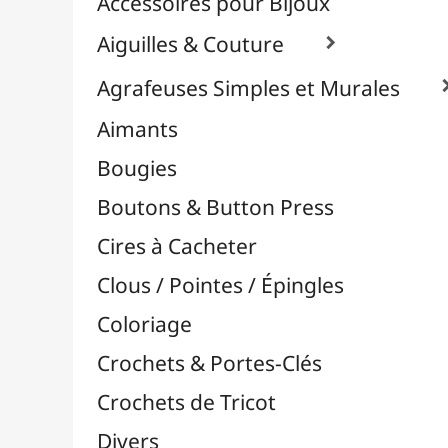
Effets Oxydation / Rouille
Emporte-Pièces & Perforatrices

Feuilles Métallisées & Foils
Feutrines & Caoutchouc Mousse
Fibres & Raphia

Fil Nylon & Elastiques
Fils Métalliques
Fleurs en Papier & Décors
Horlogerie - Mécanismes & Aiguilles
Machines de Découpe & Dies

Masques
Massicots & Lames
Mosaïque
Oeillets & Rivets
Petites Pinces
Pinces & Outils
Plantes & Jardin