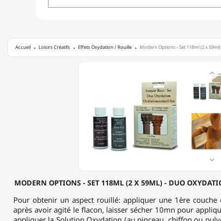
Accueil
Loisirs Créatifs
Effets Oxydation / Rouille
Modern Options - Set 118ml (2 x 59ml)
MODERN

OPTIONS
-
SET
118ML
(2
X
59ML)
-
DUO
OXYDATION

(INSTANT
RUST
MODERN OPTIONS - SET 118ML (2 X 59ML) - DUO OXYDATI
SET)
Pour obtenir un aspect rouillé: appliquer une 1ère couche
après avoir agité le flacon, laisser sécher 10mn pour appli
appliquer la Solution Oxydation (au pinceau, chiffon ou pulvér