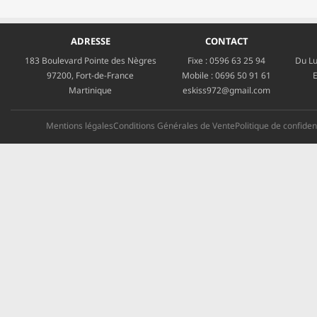
ADRESSE
CONTACT
183 Boulevard Pointe des Nègres
Fixe :
0596 63 25 94
Du Lu
97200, Fort-de-France
Mobile :
0696 50 91 61
E
Martinique
eskiss972@gmail.com
Mentions légales
Conditions Générales de Vente
Politique de confident