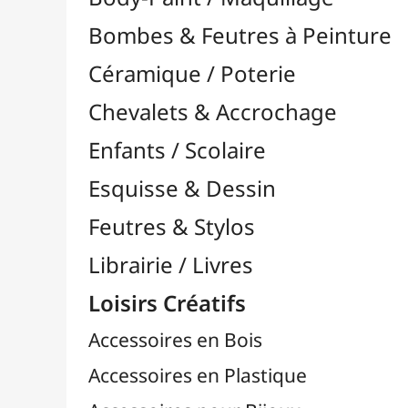
Feutres & Stylos
Librairie / Livres
Loisirs Créatifs
Accessoires en Bois
Accessoires en Plastique
Accessoires pour Bijoux
Aiguilles & Couture

Agrafeuses Simples et Murales

Aimants
Bougies
Boutons & Button Press
Cires à Cacheter
Clous / Pointes / Épingles
Coloriage
Crochets & Portes-Clés
Crochets de Tricot
Divers