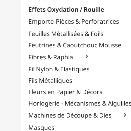
Plastique Fou
Polyphane
Poncage / Émeri
Quilling / Pliage
Reliure & Cinch
Sable, Strass & Paillettes

Savons
Serviettes
Sublimation
Supports en Cercles
Tampons et Encreurs

Washi Tape / Masking Tape
EFCOLOR - Émaux à Froid
Médiums, Vernis & Colles
Modelage / Sculpture
Peintures / Couleurs