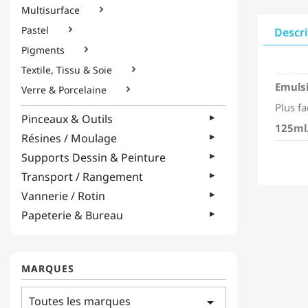
Multisurface

Pastel

Descr
Pigments

Textile, Tissu & Soie

Emulsi
Verre & Porcelaine

Plus fa
Pinceaux & Outils
125ml
Résines / Moulage
Supports Dessin & Peinture
Transport / Rangement
Vannerie / Rotin
Papeterie & Bureau
MARQUES
Toutes les marques
arrow_drop_down