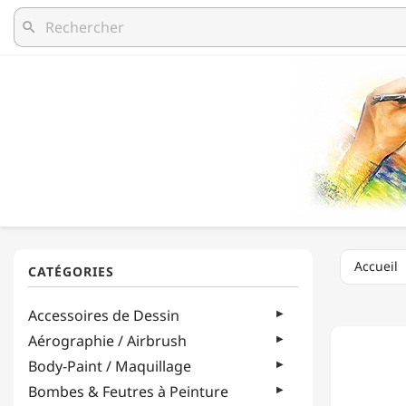
search
Accueil
LUKAS
Accessoires de Dessin
-
LAIT
Aérographie / Airbrush
À
Body-Paint / Maquillage
DORER
-
Bombes & Feutres à Peinture
2360