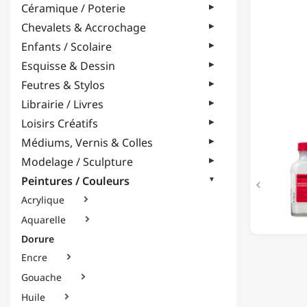
Céramique / Poterie
-
125ML
Chevalets & Accrochage
Enfants / Scolaire
Esquisse & Dessin
Feutres & Stylos
Librairie / Livres
Loisirs Créatifs
Médiums, Vernis & Colles
Modelage / Sculpture
Peintures / Couleurs

Acrylique

Aquarelle

Dorure
Encre

Gouache

Huile
