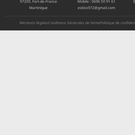
97200, Fort-de-France
Mobile :
0696 50 91 61
E
Martinique
eskiss972@gmail.com
Mentions légales
Conditions Générales de Vente
Politique de confident