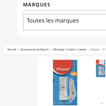
Accueil
Accessoires de Dessin
Découpe / Cutters / Lames
Maped - 10 
MAPED

-
10
LAMES
POUR
CUTTER
COUDÉ
