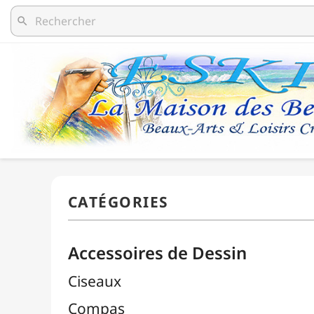
search
Accessoires de Dessin
Ciseaux
Compas
Découpe / Cutters / Lames
Équerres
Estompes
Gommes

Pistolets Burmester