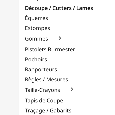
Pochoirs
Rapporteurs
Règles / Mesures
Taille-Crayons

Tapis de Coupe
Traçage / Gabarits
Aérographie / Airbrush
Body-Paint / Maquillage
Bombes & Feutres à Peinture
Céramique / Poterie
Chevalets & Accrochage
Enfants / Scolaire
Esquisse & Dessin
Feutres & Stylos
Librairie / Livres
Loisirs Créatifs