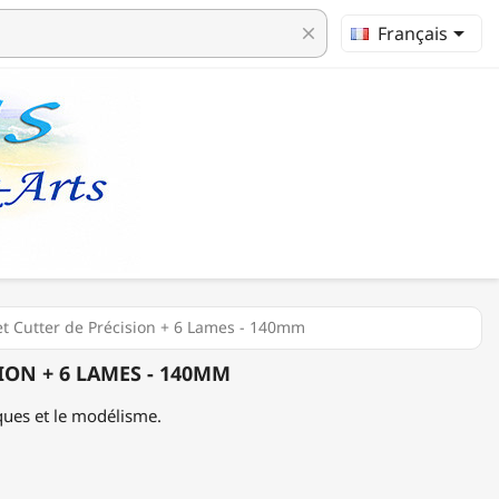

Français
clear
ret Cutter de Précision + 6 Lames - 140mm
SION + 6 LAMES - 140MM
iques et le modélisme.