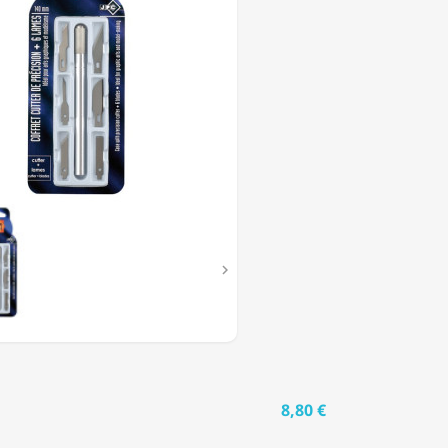

8,80 €