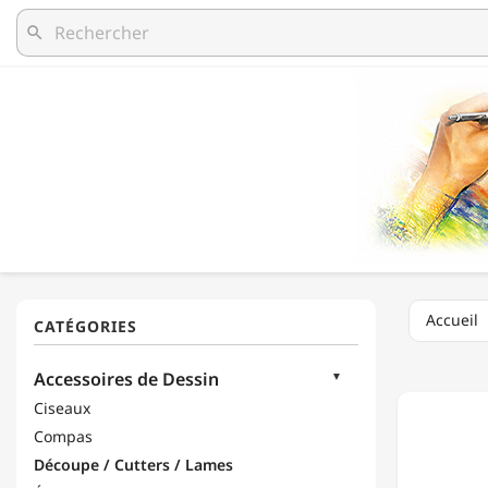
search
Accueil
JPC
Accessoires de Dessin
-
COFFRE
Ciseaux
CUTTER
Compas
DE
PRÉCIS
Découpe / Cutters / Lames
+