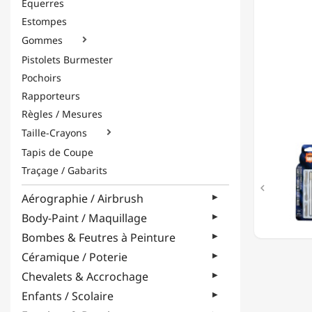
Équerres
6
Estompes
LAMES
-
Gommes

140MM
Pistolets Burmester
Pochoirs
Rapporteurs
Règles / Mesures
Taille-Crayons

Tapis de Coupe
Traçage / Gabarits

Aérographie / Airbrush
Body-Paint / Maquillage
Bombes & Feutres à Peinture
Céramique / Poterie
Chevalets & Accrochage
Enfants / Scolaire