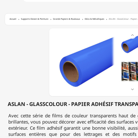
Accueil
Supports Dessin & Peinture
Grands Papiers & Rouleaux
Déco & Métalliques
ASLAN - GlassColour - Papier
ASLAN

-
GLASSCOLOUR
-
PAPIER
ADHÉSIF
TRANSPARENT
-
BLEU
-
80ΜM

ASLAN - GLASSCOLOUR - PAPIER ADHÉSIF TRANSPA
Avec cette série de films de couleur transparents haut d
brillantes, vous pouvez décorer avec efficacité des surfaces vi
extérieur. Ce film adhésif garantit une bonne visibilité, aus
surfaces entières que pour des lettrages et des motif