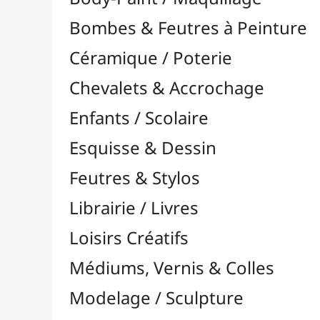
Feutres & Stylos
Librairie / Livres
Loisirs Créatifs
Médiums, Vernis & Colles
Modelage / Sculpture
Peintures / Couleurs
Pinceaux & Outils
Résines / Moulage
Supports Dessin & Peinture
Baguettes et Traverses
Blocs & Pochettes

Cartons Entoilés
Cartons Prédessinés
Châssis Entoilés

Grands Papiers & Rouleaux

Accessoires pour Rouleaux