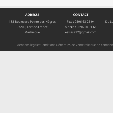
ADRESSE
CONTACT
183 Boulevard Pointe des Nègres
Fixe :
0596 63 25 94
Du Lu
97200, Fort-de-France
Mobile :
0696 50 91 61
E
Martinique
eskiss972@gmail.com
Mentions légales
Conditions Générales de Vente
Politique de confident