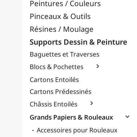
Contrecollés
Croquis & Dessins
Déco & Métalliques
Format Raisin & Grand Aigle
Peintures & Aquarelle
Pour Pochoir
Papier Scrapbooking
Papier Pailleté
Papiers Calque / Transfert

Papiers Décoratifs
Papiers Photo

Supports Rigides / Bois
Toiles d'Artistes au Mètre
Transport / Rangement
Vannerie / Rotin
Papeterie & Bureau