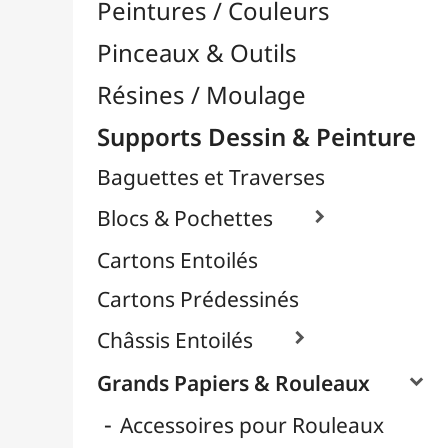
Contrecollés
Croquis & Dessins
Déco & Métalliques
Format Raisin & Grand Aigle
Peintures & Aquarelle
Pour Pochoir
Papier Scrapbooking
Papier Pailleté
Papiers Calque / Transfert

Papiers Décoratifs
Papiers Photo

Supports Rigides / Bois
Toiles d'Artistes au Mètre
Transport / Rangement
Vannerie / Rotin
Papeterie & Bureau