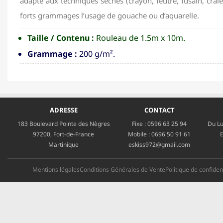
adapté aux techniques sèches (crayon, feutre, fusain, craie
forts grammages l’usage de gouache ou d’aquarelle.
Taille / Contenu :
Rouleau de 1.5m x 10m.
Grammage :
200 g/m².
ADRESSE
CONTACT
183 Boulevard Pointe des Nègres
Fixe :
0596 63 25 94
Du Lu
97200, Fort-de-France
Mobile :
0696 50 91 61
E
Martinique
eskiss972@gmail.com
Mentions légales
Conditions Générales de Vente
Politique de confident