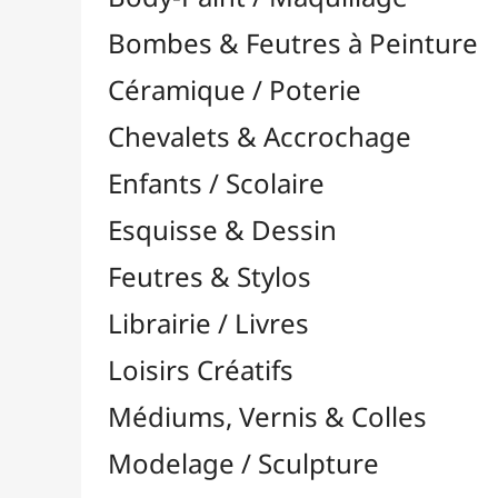
Feutres & Stylos
Librairie / Livres
Loisirs Créatifs
Médiums, Vernis & Colles
Modelage / Sculpture
Peintures / Couleurs
Pinceaux & Outils
Résines / Moulage
Supports Dessin & Peinture
Baguettes et Traverses
Blocs & Pochettes

Cartons Entoilés
Cartons Prédessinés
Châssis Entoilés

Grands Papiers & Rouleaux

Accessoires pour Rouleaux