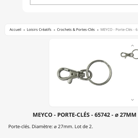
Accueil
Loisirs Créatifs
Crochets & Portes-Clés
MEYCO - Porte-Clés - 
MEYCO

-
PORTE-
CLÉS
-
65742
-
⌀
27MM
-
2

PIÈCES
MEYCO - PORTE-CLÉS - 65742 - ⌀ 27MM 
Porte-clés. Diamètre: ⌀ 27mm. Lot de 2.