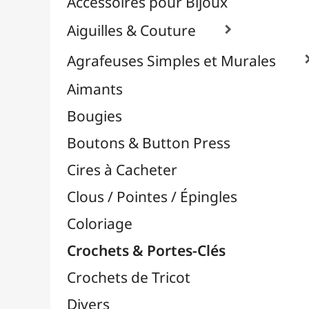
Effets Oxydation / Rouille
Emporte-Pièces & Perforatrices

Feuilles Métallisées & Foils
Feutrines & Caoutchouc Mousse
Fibres & Raphia

Fil Nylon & Elastiques
Fils Métalliques
Fleurs en Papier & Décors
Horlogerie - Mécanismes & Aiguilles
Machines de Découpe & Dies

Masques
Massicots & Lames
Mosaïque
Oeillets & Rivets
Petites Pinces
Pinces & Outils
Plantes & Jardin