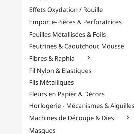
Plastique Fou
Polyphane
Poncage / Émeri
Quilling / Pliage
Reliure & Cinch
Sable, Strass & Paillettes

Savons
Serviettes
Sublimation
Supports en Cercles
Tampons et Encreurs

Washi Tape / Masking Tape
EFCOLOR - Émaux à Froid
Médiums, Vernis & Colles
Modelage / Sculpture
Peintures / Couleurs