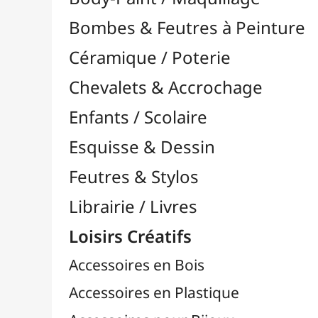
Feutres & Stylos
Librairie / Livres
Loisirs Créatifs
Accessoires en Bois
Accessoires en Plastique
Accessoires pour Bijoux
Aiguilles & Couture

Agrafeuses Simples et Murales

Aimants
Bougies
Boutons & Button Press
Cires à Cacheter
Clous / Pointes / Épingles
Coloriage
Crochets & Portes-Clés
Crochets de Tricot
Divers