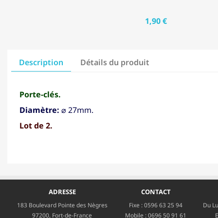
1,90 €
Description
Détails du produit
Porte-clés.
Diamètre:
⌀ 27mm.
Lot de 2.
ADRESSE
CONTACT
183 Boulevard Pointe des Nègres
Fixe :
0596 63 25 94
Du Lu
97200, Fort-de-France
Mobile :
0696 50 91 61
E