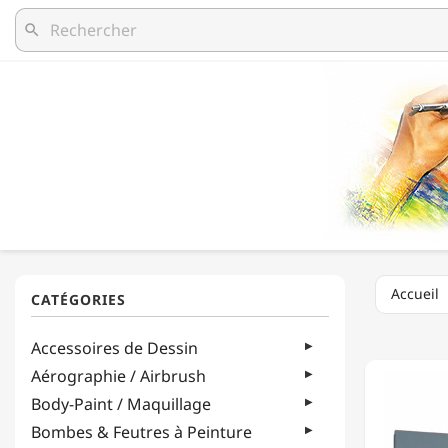
search
Accueil
CRETA
Accessoires de Dessin
-
CRAYO
Aérographie / Airbrush
FINE
Body-Paint / Maquillage
ART
PASTEL
Bombes & Feutres à Peinture
-