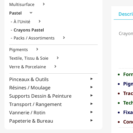
Multisurface

Pastel

Descr
À l'Unité

Crayons Pastel
Crayons
Packs / Assortiments

Pigments

Textile, Tissu & Soie

Verre & Porcelaine

For
Pinceaux & Outils
Pig
Résines / Moulage
Trac
Supports Dessin & Peinture
Tech
Transport / Rangement
Fixa
Vannerie / Rotin
Papeterie & Bureau
Con