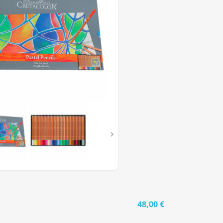
TIMENT
URS

48,00 €