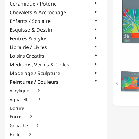
Céramique / Poterie
ASSOR
DE
Chevalets & Accrochage
36
Enfants / Scolaire
COULE
-
Esquisse & Dessin
ÉTUI
Feutres & Stylos
MÉTAL
Librairie / Livres
Loisirs Créatifs
Médiums, Vernis & Colles
Modelage / Sculpture
Peintures / Couleurs

Acrylique

Aquarelle

Dorure
Encre

Gouache

Huile
