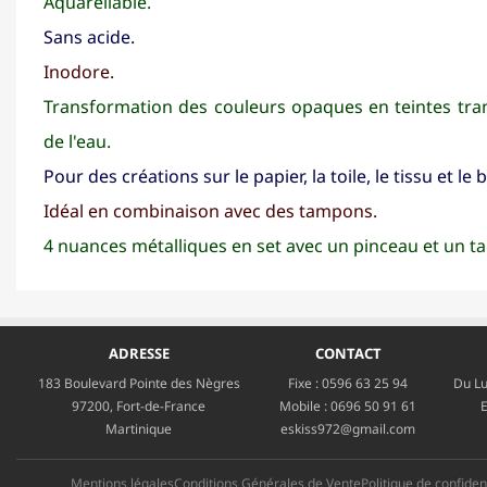
Aquarellable.
Sans acide.
Inodore.
Transformation des couleurs opaques en teintes tran
de l'eau.
Pour des créations sur le papier, la toile, le tissu et le b
Idéal en combinaison avec des tampons.
4 nuances métalliques en set avec un pinceau et un 
ADRESSE
CONTACT
183 Boulevard Pointe des Nègres
Fixe :
0596 63 25 94
Du Lu
97200, Fort-de-France
Mobile :
0696 50 91 61
E
Martinique
eskiss972@gmail.com
Mentions légales
Conditions Générales de Vente
Politique de confident