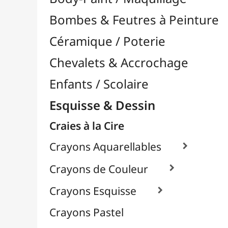
Craies à la Cire
Crayons Aquarellables

Crayons de Couleur

Crayons Esquisse

Crayons Pastel
Fusain
Graphite / Plomb

Mines / Recharges
Porte-Mines
Feutres & Stylos
Librairie / Livres
Loisirs Créatifs
Médiums, Vernis & Colles
Modelage / Sculpture
Peintures / Couleurs
Pinceaux & Outils