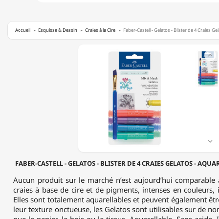
Accueil
Esquisse & Dessin
Craies à la Cire
Faber-Castell - Gelatos - Blister de 4 Craies Ge
FABER-

CASTELL
-
GELATOS
-
BLISTER
DE
4
CRAIES
GELATOS
-

AQUARELLABLES
-
FABER-CASTELL - GELATOS - BLISTER DE 4 CRAIES GELATOS - AQUA
PACK
"METAL"
Aucun produit sur le marché n’est aujourd’hui comparable 
craies à base de cire et de pigments, intenses en couleurs, 
Elles sont totalement aquarellables et peuvent également être
leur texture onctueuse, les Gelatos sont utilisables sur de n