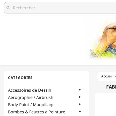
search
Accueil
FABER-
FAB
Accessoires de Dessin
CASTEL
-
Aérographie / Airbrush
GELATO
Body-Paint / Maquillage
-
BLISTE
Bombes & Feutres à Peinture
DE