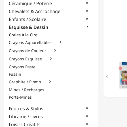
Céramique / Poterie
12
CRAIES
Chevalets & Accrochage
GELATO
Enfants / Scolaire
-
AQUAR
Esquisse & Dessin
-
Craies à la Cire
PACK
'MÉTAL
Crayons Aquarellables

Crayons de Couleur

Crayons Esquisse

Crayons Pastel
Fusain

Graphite / Plomb

Mines / Recharges
Porte-Mines
Feutres & Stylos
Librairie / Livres
Loisirs Créatifs