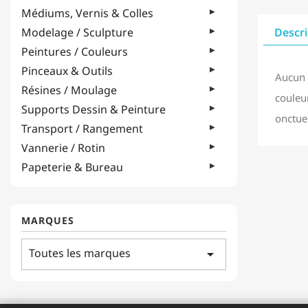
Médiums, Vernis & Colles
Modelage / Sculpture
Descr
Peintures / Couleurs
Pinceaux & Outils
Aucun 
Résines / Moulage
couleur
Supports Dessin & Peinture
onctueu
Transport / Rangement
Vannerie / Rotin
Papeterie & Bureau
MARQUES
Toutes les marques
arrow_drop_down