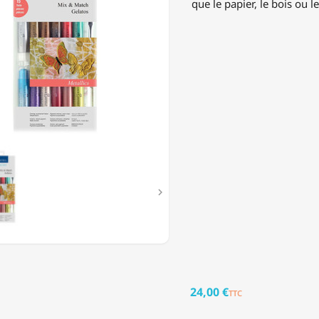
que le papier, le bois ou le
S
ELLABLES
LIQUES'

24,00 €
TTC