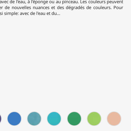
s avec de l'eau, à l'éponge ou au pinceau. Les couleurs peuvent
er de nouvelles nuances et des dégradés de couleurs. Pour
si simple: avec de l'eau et du...
Lilas
Bleu
Bleu
Bleu
Vert
Vert
Peau
vif
nacré
lagon
pré
anis
pèch