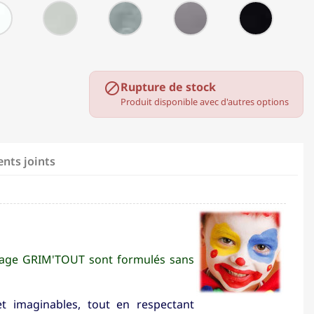
Blanc
Blanc
Argent
Gris
Noir
nacré
métallique
souris
Rupture de stock

Produit disponible avec d'autres options
nts joints
illage GRIM'TOUT sont formulés sans
et imaginables, tout en respectant