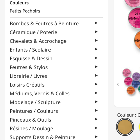
Couleurs
-
FARDS
Petits Pochoirs
DE
MAQUI
Bombes & Feutres à Peinture
-
Céramique / Poterie
20ML
Chevalets & Accrochage
Enfants / Scolaire
Esquisse & Dessin
Feutres & Stylos
Librairie / Livres
Loisirs Créatifs

Médiums, Vernis & Colles
Modelage / Sculpture
Peintures / Couleurs
Couleur : 
Pinceaux & Outils
Or
Résines / Moulage
mét
Supports Dessin & Peinture