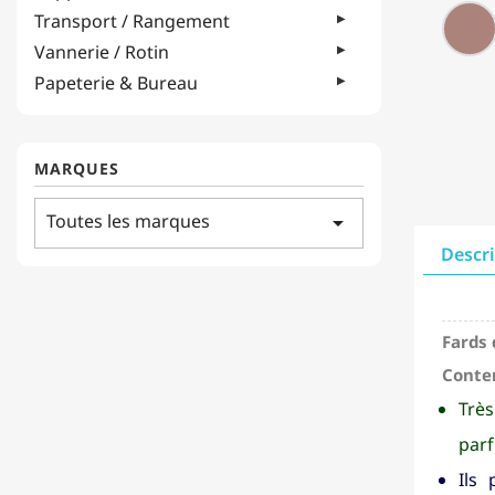
Transport / Rangement
Vannerie / Rotin
Papeterie & Bureau
MARQUES
Toutes les marques
arrow_drop_down
Descr
Fards 
Conten
Très
parf
Ils 