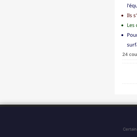
l'éq
Ils 
Les 
Pour
surf
24 cou
ADRESSE
183 Boulevard Pointe des Nègres
97200, Fort-de-France
Certain
Martinique