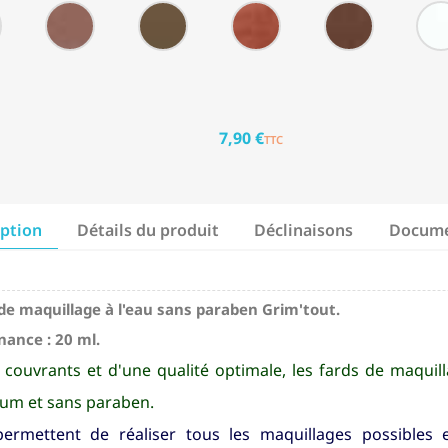
Miel
Terracota
Caramel
Cuivre
Chocolat
métallique
7,90 €
TTC
iption
Détails du produit
Déclinaisons
Docume
de maquillage à l'eau sans paraben Grim'tout.
ance : 20 ml.
 couvrants et d'une qualité optimale, les fards de maqu
um et sans paraben.
permettent de réaliser tous les maquillages possibles 