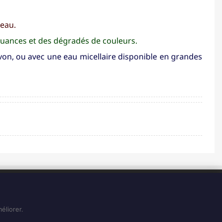
ceau.
nuances et des dégradés de couleurs.
savon, ou avec une eau micellaire disponible en grandes
HORAIRES
Du Lundi au Vendredi de 8H à 15H
Et le Samedi de 8H à 14H
éliorer.
Voir sur Google Maps