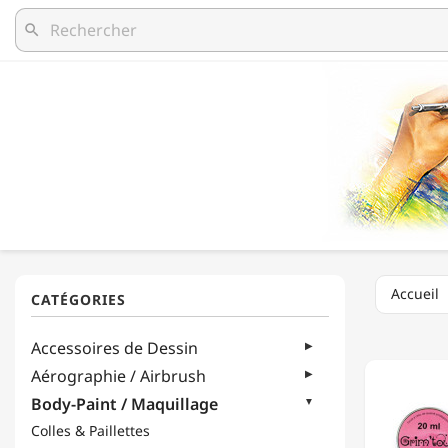
search
Accueil
GRIM'T
Accessoires de Dessin
-
MAQUI
Aérographie / Airbrush
À
Body-Paint / Maquillage
L'EAU
POUR
Colles & Paillettes
ENFAN