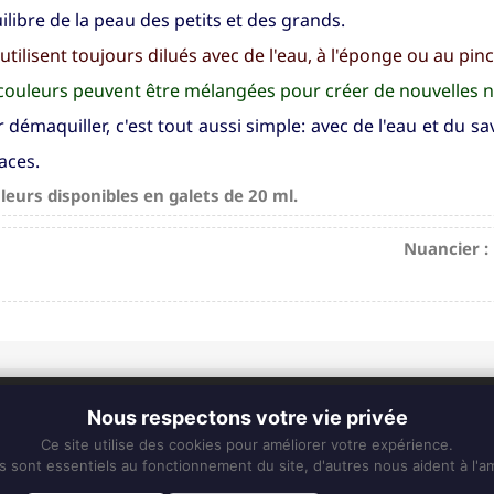
uilibre de la peau des petits et des grands.
s'utilisent toujours dilués avec de l'eau, à l'éponge ou au pin
couleurs peuvent être mélangées pour créer de nouvelles 
 démaquiller, c'est tout aussi simple: avec de l'eau et du 
aces.
leurs disponibles en galets de 20 ml.
Nuancier :
CONTACT
Nous respectons votre vie privée
Fixe :
0596 63 25 94
Ce site utilise des cookies pour améliorer votre expérience.
Mobile :
0696 50 91 61
s sont essentiels au fonctionnement du site, d'autres nous aident à l'am
eskiss972@gmail.com