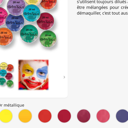
s'utilisent toujours dilué
être mélangées pour cré
démaquiller, c'est tout aus
LLAGE

Or métallique
Jaune
Jaune
Mandarine
Rouge
Rouge
Rose
allique
citron
soleil
vif
foncé
vif