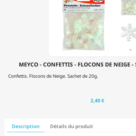
CONFETTIS
-
FLOCONS
DE
NEIGE
-
SACHET
DE
20G

MEYCO - CONFETTIS - FLOCONS DE NEIGE -
Confettis. Flocons de Neige. Sachet de 20g.
2,40 €
Description
Détails du produit