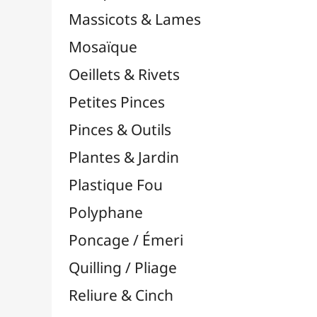
Supports en Cercles
Tampons et Encreurs

Washi Tape / Masking Tape
EFCOLOR - Émaux à Froid
Médiums, Vernis & Colles
Modelage / Sculpture
Peintures / Couleurs
Pinceaux & Outils
Résines / Moulage
Supports Dessin & Peinture
Transport / Rangement
Vannerie / Rotin
Papeterie & Bureau
MARQUES