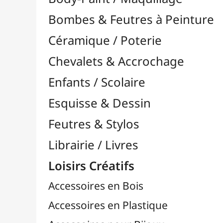
Feutres & Stylos
Librairie / Livres
Loisirs Créatifs
Accessoires en Bois
Accessoires en Plastique
Accessoires pour Bijoux
Aiguilles & Couture

Agrafeuses Simples et Murales

Aimants
Bougies
Boutons & Button Press
Cires à Cacheter
Clous / Pointes / Épingles
Coloriage
Crochets & Portes-Clés
Crochets de Tricot
Divers