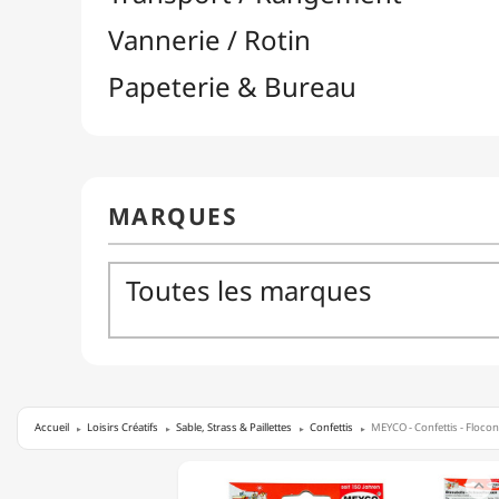
Accueil
Loisirs Créatifs
Sable, Strass & Paillettes
Confettis
MEYCO - Confettis - Flocon
MEYCO

-