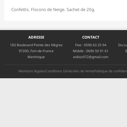
Confettis. Flocons de Neige. Sachet de 20g.
ADRESSE
CONTACT
183 Boulevard Pointe des Nègres
Fixe :
0596 63 25 94
Du Lu
97200, Fort-de-France
Mobile :
0696 50 91 61
E
Martinique
eskiss972@gmail.com
Mentions légales
Conditions Générales de Vente
Politique de confident