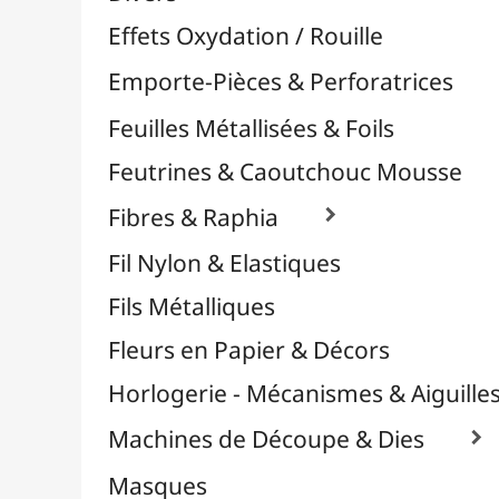
Plastique Fou
Polyphane
Poncage / Émeri
Quilling / Pliage
Reliure & Cinch
Sable, Strass & Paillettes

Confettis
Paillettes
Perles
Perles Alphabet
Stickers / Gommettes
Strass / Pierres Décoratives
Verre Pilé
Savons
Serviettes
Sublimation