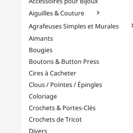
Effets Oxydation / Rouille
Emporte-Pièces & Perforatrices

Feuilles Métallisées & Foils
Feutrines & Caoutchouc Mousse
Fibres & Raphia

Fil Nylon & Elastiques
Fils Métalliques
Fleurs en Papier & Décors
Horlogerie - Mécanismes & Aiguilles
Machines de Découpe & Dies

Masques
Massicots & Lames
Mosaïque
Oeillets & Rivets
Petites Pinces
Pinces & Outils
Plantes & Jardin