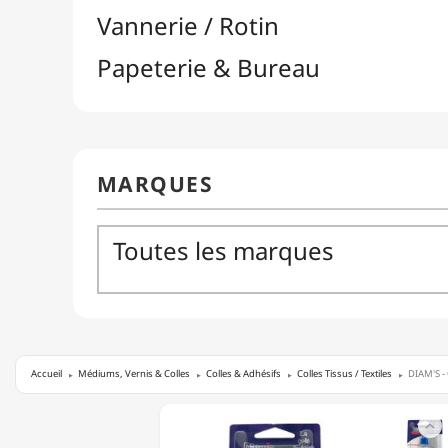
Accueil
Médiums, Vernis & Colles
Colles & Adhésifs
Colles Tissus / Textiles
DIAM'S - 
DIAM'S

-