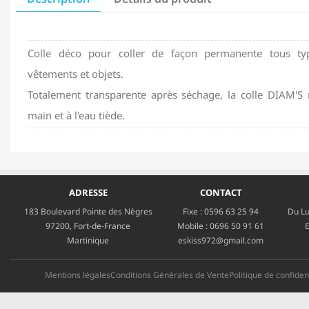
Colle déco pour coller de façon permanente tous typ
vêtements et objets.
Totalement transparente après séchage, la colle DIAM'S r
main et à l'eau tiède.
ADRESSE
CONTACT
183 Boulevard Pointe des Nègres
Fixe :
0596 63 25 94
Du Lu
97200, Fort-de-France
Mobile :
0696 50 91 61
E
Martinique
eskiss972@gmail.com
Mentions légales
Conditions Générales de Vente
Politique de confident