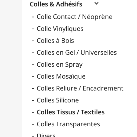
Pads 3D Adhésif Mousse
Pastilles & Patafix
Pistolets & Recharges
Pistolets à Colle & Recharges
Rouleaux Double-Face
Scotchs & Rubans
Super Glue & Epoxy
Bâtons de Colle
Rubans & Dévidoirs Adhésifs
Durcisseurs / Solidifiants
Fixatifs
Liants

Médiums / Additifs

Vernis / Protection

Vernis-Colles
Modelage / Sculpture