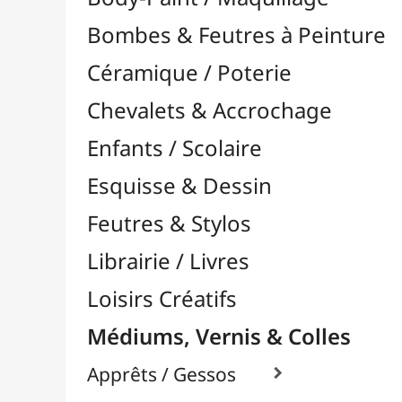
Feutres & Stylos
Librairie / Livres
Loisirs Créatifs
Médiums, Vernis & Colles
Apprêts / Gessos

Colles & Adhésifs

Colle Contact / Néoprène
Colle Vinyliques
Colles à Bois
Colles en Gel / Universelles
Colles en Spray
Colles Mosaïque
Colles Reliure / Encadrement
Colles Silicone
Colles Tissus / Textiles
Colles Transparentes
Divers