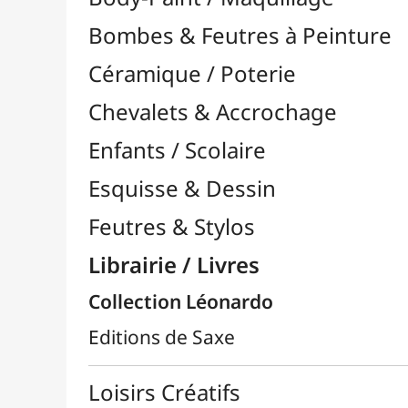
Feutres & Stylos
Librairie / Livres
Collection Léonardo
Editions de Saxe
Loisirs Créatifs
Médiums, Vernis & Colles
Modelage / Sculpture
Peintures / Couleurs
Pinceaux & Outils
Résines / Moulage
Supports Dessin & Peinture
Transport / Rangement
Vannerie / Rotin
Papeterie & Bureau