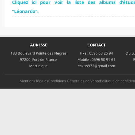
Cliquez ici pour voir la liste des albums d'étud
"Léonardo".
ADRESSE
CONTACT
183 Boulevard Pointe des Nègres
Fixe :
0596 63 25 94
Du Lu
97200, Fort-de-France
Mobile :
0696 50 91 61
E
Martinique
eskiss972@gmail.com
Mentions légales
Conditions Générales de Vente
Politique de confident