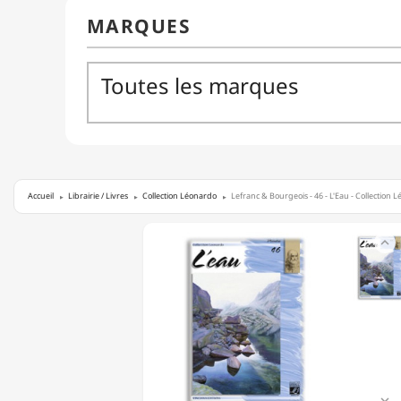
Accueil
Librairie / Livres
Collection Léonardo
Lefranc & Bourgeois - 46 - L'Eau - Collection
LEFRANC

&
BOURGEOIS
-
46
-
L'EAU
-
COLLECTION
LÉONARDO
-
