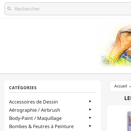
search
Accueil
LEFRA
LE
Accessoires de Dessin
&
BOURG
Aérographie / Airbrush
-
Body-Paint / Maquillage
25
-
Bombes & Feutres à Peinture
LES