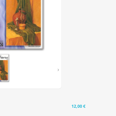
ES
S
CTION
RDO
E

12,00 €