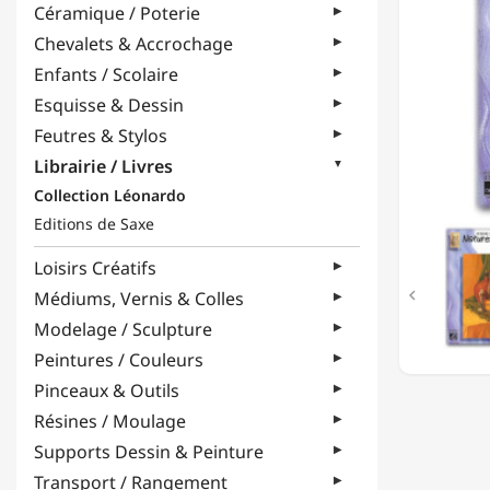
Céramique / Poterie
NATUR
MORTE
Chevalets & Accrochage
-
Enfants / Scolaire
COLLE
LÉONA
Esquisse & Dessin
-
Feutres & Stylos
ALBUM
D'ÉTUD
Librairie / Livres
Collection Léonardo
Editions de Saxe
Loisirs Créatifs

Médiums, Vernis & Colles
Modelage / Sculpture
Peintures / Couleurs
Pinceaux & Outils
Résines / Moulage
Supports Dessin & Peinture
Transport / Rangement