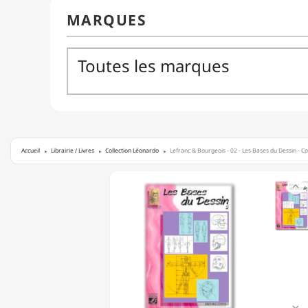
Accueil
Librairie / Livres
Collection Léonardo
Lefranc & Bourgeois - 02 - Les Bases du Dessin - C
LEFRANC

&
BOURGEOIS
-
02
-
LES
BASES
DU
DESSIN
-
