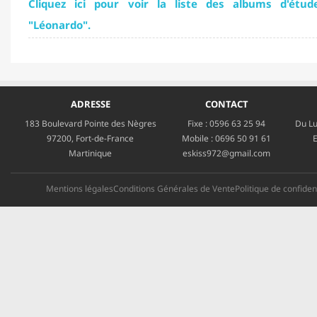
Cliquez ici pour voir la liste des albums d'étud
"Léonardo".
ADRESSE
CONTACT
183 Boulevard Pointe des Nègres
Fixe :
0596 63 25 94
Du Lu
97200, Fort-de-France
Mobile :
0696 50 91 61
E
Martinique
eskiss972@gmail.com
Mentions légales
Conditions Générales de Vente
Politique de confident