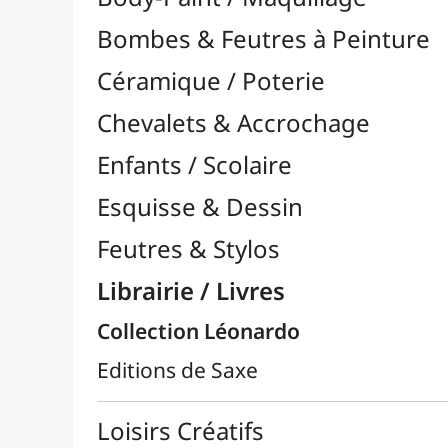
Feutres & Stylos
Librairie / Livres
Collection Léonardo
Editions de Saxe
Loisirs Créatifs
Médiums, Vernis & Colles
Modelage / Sculpture
Peintures / Couleurs
Pinceaux & Outils
Résines / Moulage
Supports Dessin & Peinture
Transport / Rangement
Vannerie / Rotin
Papeterie & Bureau