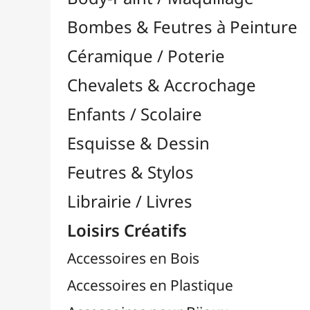
Feutres & Stylos
Librairie / Livres
Loisirs Créatifs
Accessoires en Bois
Accessoires en Plastique
Accessoires pour Bijoux
Aiguilles & Couture

Agrafeuses Simples et Murales

Aimants
Bougies
Boutons & Button Press
Cires à Cacheter
Clous / Pointes / Épingles
Coloriage
Crochets & Portes-Clés
Crochets de Tricot
Divers