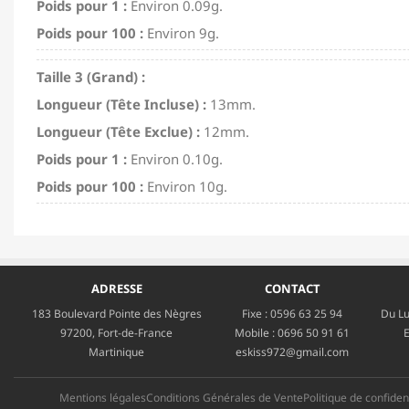
Poids pour 1 :
Environ 0.09g.
Poids pour 100 :
Environ 9g.
Taille 3 (Grand) :
Longueur (Tête Incluse) :
13mm.
Longueur (Tête Exclue) :
12mm.
Poids pour 1 :
Environ 0.10g.
Poids pour 100 :
Environ 10g.
ADRESSE
CONTACT
183 Boulevard Pointe des Nègres
Fixe :
0596 63 25 94
Du Lu
97200, Fort-de-France
Mobile :
0696 50 91 61
E
Martinique
eskiss972@gmail.com
Mentions légales
Conditions Générales de Vente
Politique de confident