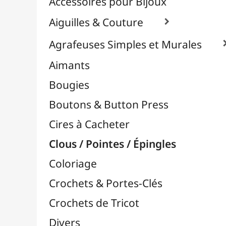
Effets Oxydation / Rouille
Emporte-Pièces & Perforatrices

Feuilles Métallisées & Foils
Feutrines & Caoutchouc Mousse
Fibres & Raphia

Fil Nylon & Elastiques
Fils Métalliques
Fleurs en Papier & Décors
Horlogerie - Mécanismes & Aiguilles
Machines de Découpe & Dies

Masques
Massicots & Lames
Mosaïque
Oeillets & Rivets
Petites Pinces
Pinces & Outils
Plantes & Jardin