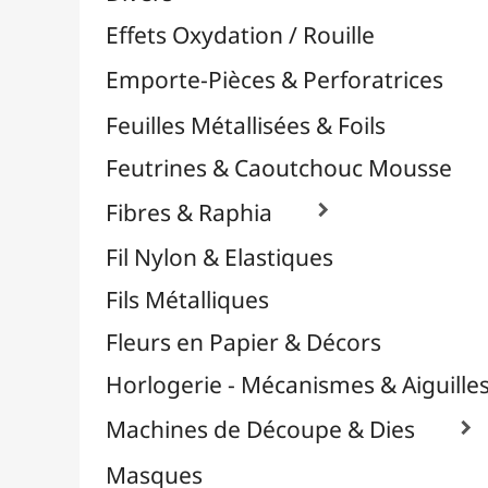
Plastique Fou
Polyphane
Poncage / Émeri
Quilling / Pliage
Reliure & Cinch
Sable, Strass & Paillettes

Savons
Serviettes
Sublimation
Supports en Cercles
Tampons et Encreurs

Washi Tape / Masking Tape
EFCOLOR - Émaux à Froid
Médiums, Vernis & Colles
Modelage / Sculpture
Peintures / Couleurs