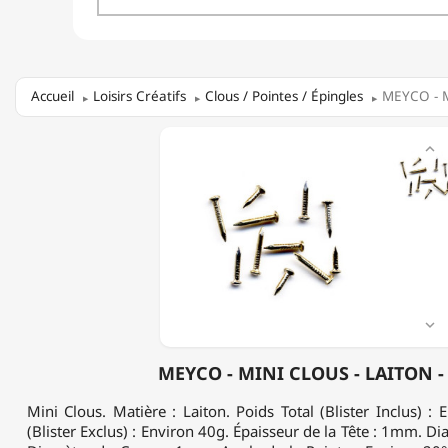
Accueil
Loisirs Créatifs
Clous / Pointes / Épingles
MEYCO - Mi
MEYCO

-
MINI
CLOUS
-
LAITON
-
50G

MEYCO - MINI CLOUS - LAITON -
Mini Clous. Matière : Laiton. Poids Total (Blister Inclus) : 
(Blister Exclus) : Environ 40g. Épaisseur de la Tête : 1mm. D