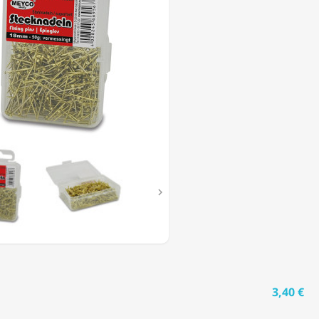

3,40 €