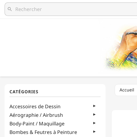
search
Accueil
MEYCO
Accessoires de Dessin
-
ÉPINGL
Aérographie / Airbrush
-
Body-Paint / Maquillage
13MM
-
Bombes & Feutres à Peinture
50G