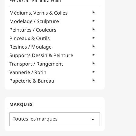
EFCOLOR - Émaux à Froid
Médiums, Vernis & Colles
Modelage / Sculpture
Peintures / Couleurs
Pinceaux & Outils
Résines / Moulage
Supports Dessin & Peinture
Transport / Rangement
Vannerie / Rotin
Papeterie & Bureau
MARQUES
Toutes les marques
arrow_drop_down