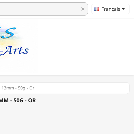

Français
clear
- 13mm - 50g - Or
MM - 50G - OR