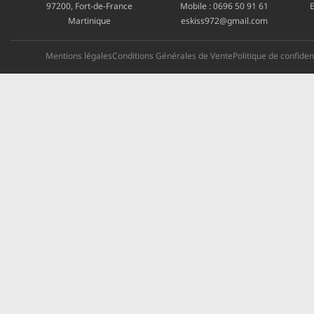
97200, Fort-de-France
Mobile :
0696 50 91 61
E
Martinique
eskiss972@gmail.com
Mentions légales
Conditions Générales de Vente
Politique de confident