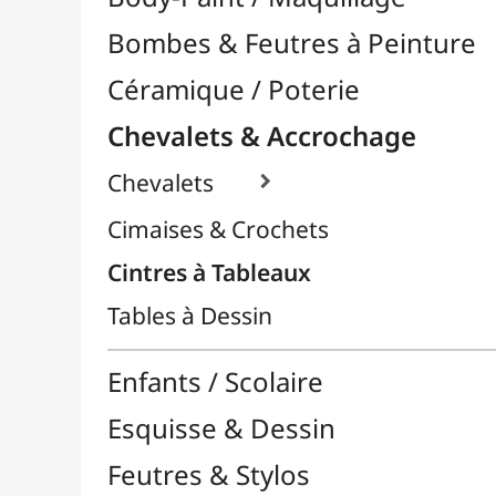
Cintres à Tableaux
Tables à Dessin
Enfants / Scolaire
Esquisse & Dessin
Feutres & Stylos
Librairie / Livres
Loisirs Créatifs
Médiums, Vernis & Colles
Modelage / Sculpture
Peintures / Couleurs
Pinceaux & Outils
Résines / Moulage
Supports Dessin & Peinture
Transport / Rangement
Vannerie / Rotin
Papeterie & Bureau