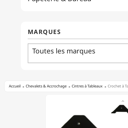
Accueil
Chevalets & Accrochage
Cintres à Tableaux
Crochet à T
CROCHET

À
TABLEAU
MURAL
-
US/3D