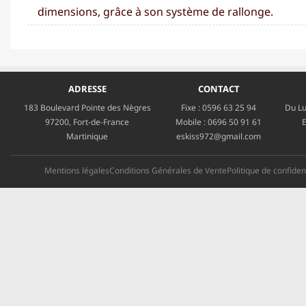
dimensions, grâce à son système de rallonge.
ADRESSE
CONTACT
183 Boulevard Pointe des Nègres
Fixe :
0596 63 25 94
Du Lu
97200, Fort-de-France
Mobile :
0696 50 91 61
E
Martinique
eskiss972@gmail.com
Mentions légales
Conditions Générales de Vente
Politique de confident