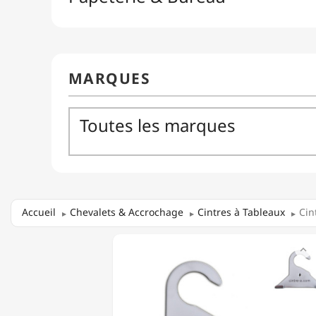
Accueil
Chevalets & Accrochage
Cintres à Tableaux
Cin
CINTRE

À
TABLEAU
-
EUROPE