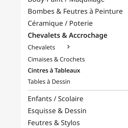
Cintres à Tableaux
Tables à Dessin
Enfants / Scolaire
Esquisse & Dessin
Feutres & Stylos
Librairie / Livres
Loisirs Créatifs
Médiums, Vernis & Colles
Modelage / Sculpture
Peintures / Couleurs
Pinceaux & Outils
Résines / Moulage
Supports Dessin & Peinture
Transport / Rangement
Vannerie / Rotin
Papeterie & Bureau