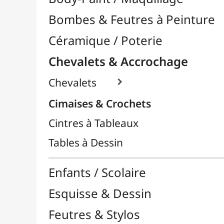
Cintres à Tableaux
Tables à Dessin
Enfants / Scolaire
Esquisse & Dessin
Feutres & Stylos
Librairie / Livres
Loisirs Créatifs
Médiums, Vernis & Colles
Modelage / Sculpture
Peintures / Couleurs
Pinceaux & Outils
Résines / Moulage
Supports Dessin & Peinture
Transport / Rangement
Vannerie / Rotin
Papeterie & Bureau