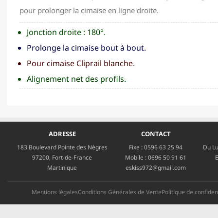
pour prolonger la cimaise en ligne droite.
Jonction droite : 180°.
Prolonge la cimaise bout à bout.
Pour cimaise Cliprail blanche.
Alignement net des profils.
ADRESSE
CONTACT
183 Boulevard Pointe des Nègres
Fixe :
0596 63 25 94
Du Lu
97200, Fort-de-France
Mobile :
0696 50 91 61
E
Martinique
eskiss972@gmail.com
Mentions légales
Conditions Générales de Vente
Politique de confident