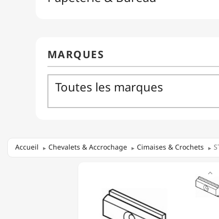
Accueil
Chevalets & Accrochage
Cimaises & Crochets
S
STAS

-
RACCORD
DE
RAIL