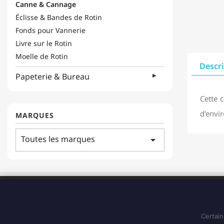
Canne & Cannage
Éclisse & Bandes de Rotin
Fonds pour Vannerie
Livre sur le Rotin
Moelle de Rotin
Descr
Papeterie & Bureau
Cette 
d'envi
MARQUES
Toutes les marques
arrow_drop_down
ADRESSE
183 Boulevard Pointe des Nègres
97200, Fort-de-France
Certain
Martinique