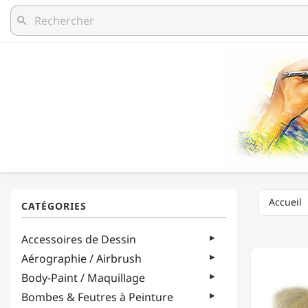
search
Accueil
CANNE
Accessoires de Dessin
-
COURO
Aérographie / Airbrush
DE
Body-Paint / Maquillage
500GR
-
Bombes & Feutres à Peinture
DE