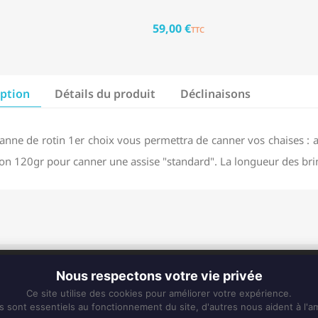
59,00 €
TTC
iption
Détails du produit
Déclinaisons
canne de rotin 1er choix vous permettra de canner vos chaises : a
ron 120gr pour canner une assise "standard". La longueur des bri
CONTACT
Nous respectons votre vie privée
Fixe :
0596 63 25 94
Ce site utilise des cookies pour améliorer votre expérience.
Mobile :
0696 50 91 61
s sont essentiels au fonctionnement du site, d'autres nous aident à l'am
eskiss972@gmail.com