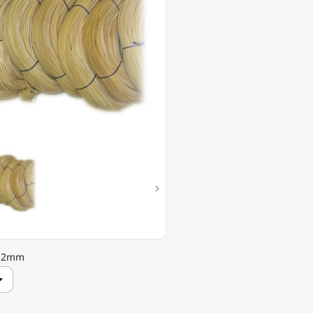

: 2mm