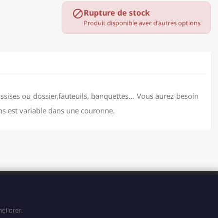
Rupture de stock

Produit disponible avec d'autres options
ssises ou dossier,fauteuils, banquettes... Vous aurez besoin
ns est variable dans une couronne.
HORAIRES
Du Lundi au Vendredi de 8H à 15H
Et le Samedi de 8H à 14H
éliorer.