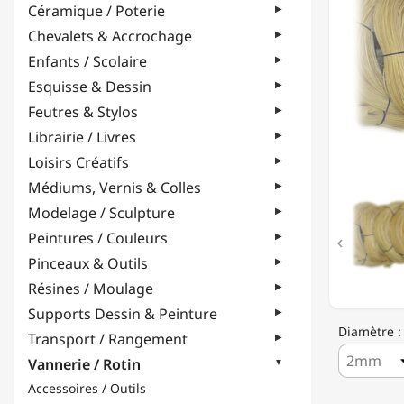
Céramique / Poterie
1.6MM
À
Chevalets & Accrochage
3MM
Enfants / Scolaire
Esquisse & Dessin
Feutres & Stylos
Librairie / Livres
Loisirs Créatifs
Médiums, Vernis & Colles
Modelage / Sculpture
Peintures / Couleurs

Pinceaux & Outils
Résines / Moulage
Supports Dessin & Peinture
Diamètre 
Transport / Rangement
Vannerie / Rotin
Accessoires / Outils