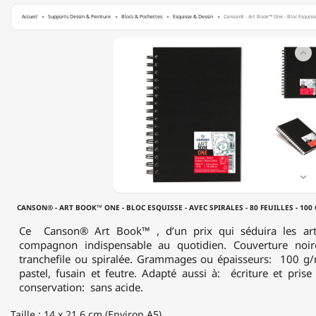
Accueil
Supports Dessin & Peinture
Blocs & Pochettes
Esquisse & Dessin
Canson® - Art Book™ One - Bloc Esquisse 
CANSON®

-
ART
BOOK™
ONE
-
BLOC
ESQUISSE
-
AVEC
SPIRALES

-
80
CANSON® - ART BOOK™ ONE - BLOC ESQUISSE - AVEC SPIRALES - 80 FEUILLES - 100 G
FEUILLES
-
Ce Canson® Art Book™ , d’un prix qui séduira les arti
100
compagnon indispensable au quotidien. Couverture noir
G/M²
tranchefile ou spiralée. Grammages ou épaisseurs: 100 g/
-
pastel, fusain et feutre. Adapté aussi à: écriture et pris
ENVIRON
conservation: sans acide.
A5
(14
Taille : 14 x 21,6 cm (Environ A5)