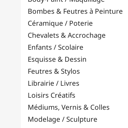
Feutres & Stylos
Librairie / Livres
Loisirs Créatifs
Médiums, Vernis & Colles
Modelage / Sculpture
Peintures / Couleurs
Pinceaux & Outils
Résines / Moulage
Supports Dessin & Peinture
Baguettes et Traverses
Blocs & Pochettes

Acrylique
Aérographie & Encres
Aquarelle
Esquisse & Dessin

Blocs Dessin