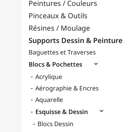
Carnets Dessin
Format A3
Format A4 / 24x32
Papiers Blanc
Papiers Couleurs
Papiers Noirs
Pochettes Dessin
Rouleaux
Gouache
Huile
LAMALI
Marqueurs
Pastel
Ranger Ink
Cartons Entoilés
Cartons Prédessinés
Châssis Entoilés
