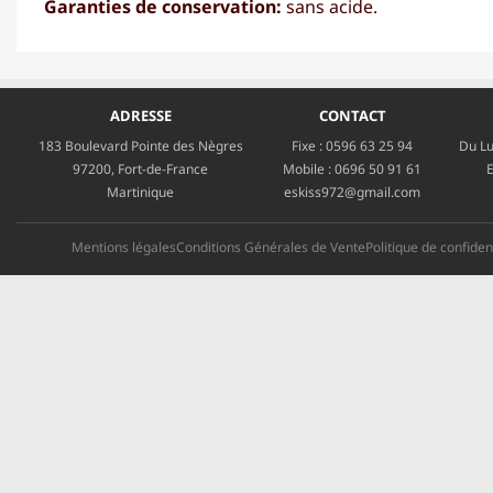
Garanties de conservation:
sans acide.
ADRESSE
CONTACT
183 Boulevard Pointe des Nègres
Fixe :
0596 63 25 94
Du Lu
97200, Fort-de-France
Mobile :
0696 50 91 61
E
Martinique
eskiss972@gmail.com
Mentions légales
Conditions Générales de Vente
Politique de confident