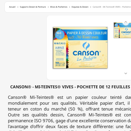
Accueil
Supports Dessin & Peinture
Blocs & Pochettes
Esquisse & Dessin
Canson® - Mi-Teintes® VIVES - Pochette 
CANSON®

-
MI-
TEINTES®
VIVES
-
POCHETTE
DE
12
FEUILLES
-

160
G/M²
CANSON® - MI-TEINTES® VIVES - POCHETTE DE 12 FEUILLES -
-
24
Canson® Mi-Teintes® est un papier couleur teinté da
X
mondialement pour ses qualités. Véritable papier d'art, i
32
teneur en coton du marché (50 %), offrant tenue mécaniq
CM
Outre ses qualités dessin, Canson® Mi-Teintes® est c
permanence ISO 9706, gage d'une excellente conservation da
l'avantage d'offrir deux faces de texture différente: une fa