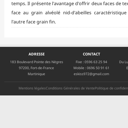
temps. Il présente l'avantage d'offrir deux faces de te
face au grain alvéolé nid-d'abeilles caractéristiq
l'autre face grain fin.
ADRESSE
CONTACT
183 Boulevard Pointe des Nègres
Fixe :
0596 63 25 94
Du Lu
97200, Fort-de-France
Mobile :
0696 50 91 61
E
Martinique
eskiss972@gmail.com
Mentions légales
Conditions Générales de Vente
Politique de confident