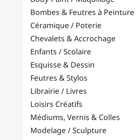
Feutres & Stylos
Librairie / Livres
Loisirs Créatifs
Médiums, Vernis & Colles
Modelage / Sculpture
Peintures / Couleurs
Pinceaux & Outils
Résines / Moulage
Supports Dessin & Peinture
Baguettes et Traverses
Blocs & Pochettes

Acrylique
Aérographie & Encres
Aquarelle
Esquisse & Dessin

Blocs Dessin