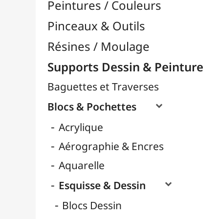
Carnets Dessin
Format A3
Format A4 / 24x32
Papiers Blanc
Papiers Couleurs
Papiers Noirs
Pochettes Dessin
Rouleaux
Gouache
Huile
LAMALI
Marqueurs
Pastel
Ranger Ink
Cartons Entoilés
Cartons Prédessinés
Châssis Entoilés
