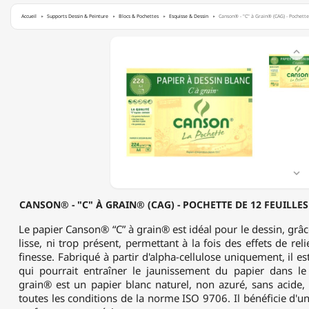
Accueil
Supports Dessin & Peinture
Blocs & Pochettes
Esquisse & Dessin
Canson® - "C" à Grain® (CAG) - Pochette
CANSON®

-
"C"
À
GRAIN®
(CAG)
-
POCHETTE
DE
12
FEUILLES

-
224
CANSON® - "C" À GRAIN® (CAG) - POCHETTE DE 12 FEUILLES 
G/M²
-
Le papier Canson® “C” à grain® est idéal pour le dessin, grâce
FORMAT
lisse, ni trop présent, permettant à la fois des effets de reli
A4
finesse. Fabriqué à partir d'alpha-cellulose uniquement, il es
qui pourrait entraîner le jaunissement du papier dans l
grain® est un papier blanc naturel, non azuré, sans acide,
toutes les conditions de la norme ISO 9706. Il bénéficie d'u