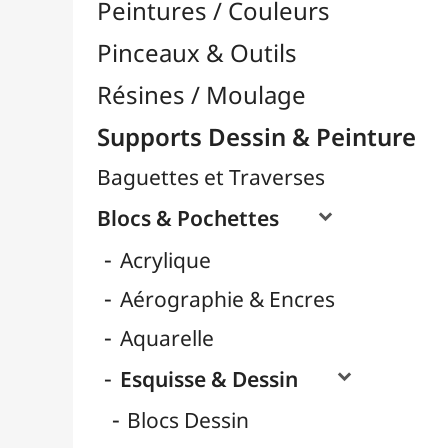
Carnets Dessin
Format A3
Format A4 / 24x32
Papiers Blanc
Papiers Couleurs
Papiers Noirs
Pochettes Dessin
Rouleaux
Gouache
Huile
LAMALI
Marqueurs
Pastel
Ranger Ink
Cartons Entoilés
Cartons Prédessinés
Châssis Entoilés
