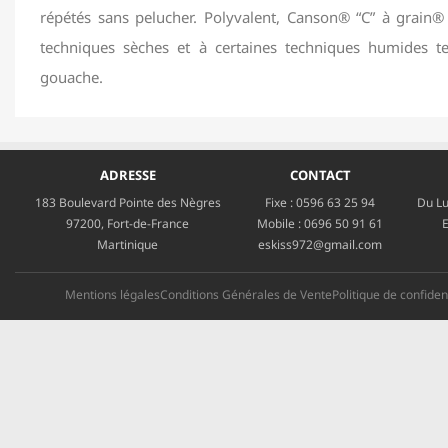
répétés sans pelucher. Polyvalent, Canson® “C” à grain® 
techniques sèches et à certaines techniques humides tel
gouache.
ADRESSE
CONTACT
183 Boulevard Pointe des Nègres
Fixe :
0596 63 25 94
Du Lu
97200, Fort-de-France
Mobile :
0696 50 91 61
E
Martinique
eskiss972@gmail.com
Mentions légales
Conditions Générales de Vente
Politique de confident