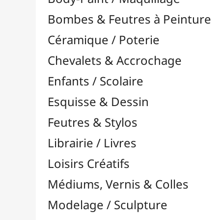
Feutres & Stylos
Librairie / Livres
Loisirs Créatifs
Médiums, Vernis & Colles
Modelage / Sculpture
Peintures / Couleurs
Pinceaux & Outils
Résines / Moulage
Supports Dessin & Peinture
Baguettes et Traverses
Blocs & Pochettes

Acrylique
Aérographie & Encres
Aquarelle
Esquisse & Dessin

Blocs Dessin