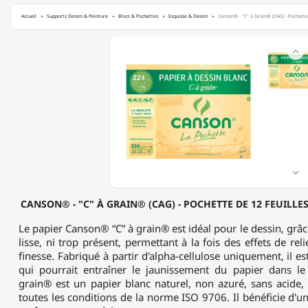
Accueil
Supports Dessin & Peinture
Blocs & Pochettes
Esquisse & Dessin
Canson® - "C" à Grain® (CAG) - Pochette
CANSON®

-
"C"
À
GRAIN®
(CAG)
-
POCHETTE
DE
12
FEUILLES

-
224
CANSON® - "C" À GRAIN® (CAG) - POCHETTE DE 12 FEUILLES -
G/M²
-
Le papier Canson® “C” à grain® est idéal pour le dessin, grâce
24
lisse, ni trop présent, permettant à la fois des effets de reli
X
finesse. Fabriqué à partir d'alpha-cellulose uniquement, il es
32
qui pourrait entraîner le jaunissement du papier dans l
CM
grain® est un papier blanc naturel, non azuré, sans acide,
toutes les conditions de la norme ISO 9706. Il bénéficie d'u