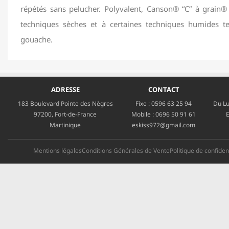
répétés sans pelucher. Polyvalent, Canson® “C” à grain® 
techniques sèches et à certaines techniques humides tel
gouache.
ADRESSE
CONTACT
183 Boulevard Pointe des Nègres
Fixe :
0596 63 25 94
Du Lu
97200, Fort-de-France
Mobile :
0696 50 91 61
E
Martinique
eskiss972@gmail.com
Mentions légales
Conditions Générales de Vente
Politique de confident