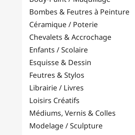
Feutres & Stylos
Librairie / Livres
Loisirs Créatifs
Médiums, Vernis & Colles
Modelage / Sculpture
Peintures / Couleurs
Pinceaux & Outils
Résines / Moulage
Supports Dessin & Peinture
Baguettes et Traverses
Blocs & Pochettes

Acrylique
Aérographie & Encres
Aquarelle
Esquisse & Dessin

Blocs Dessin