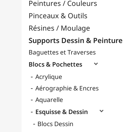
Carnets Dessin
Format A3
Format A4 / 24x32
Papiers Blanc
Papiers Couleurs
Papiers Noirs
Pochettes Dessin
Rouleaux
Gouache
Huile
LAMALI
Marqueurs
Pastel
Ranger Ink
Cartons Entoilés
Cartons Prédessinés
Châssis Entoilés
