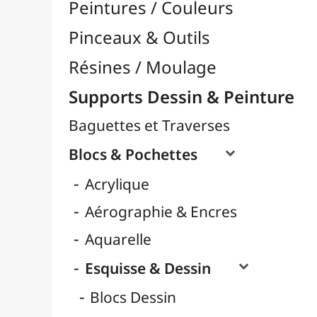
Carnets Dessin
Format A3
Format A4 / 24x32
Papiers Blanc
Papiers Couleurs
Papiers Noirs
Pochettes Dessin
Rouleaux
Gouache
Huile
LAMALI
Marqueurs
Pastel
Ranger Ink
Cartons Entoilés
Cartons Prédessinés
Châssis Entoilés
