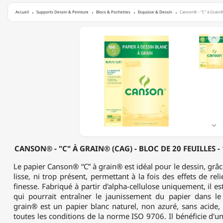
Accueil
Supports Dessin & Peinture
Blocs & Pochettes
Esquisse & Dessin
Canson® - "C" à Grain® 
CANSON®

-
"C"
À
GRAIN®
(CAG)
-
BLOC
DE
20
FEUILLES

-
160
CANSON® - "C" À GRAIN® (CAG) - BLOC DE 20 FEUILLES -
G/M²
-
Le papier Canson® “C” à grain® est idéal pour le dessin, grâce
FORMAT
lisse, ni trop présent, permettant à la fois des effets de reli
A4
finesse. Fabriqué à partir d'alpha-cellulose uniquement, il es
qui pourrait entraîner le jaunissement du papier dans l
grain® est un papier blanc naturel, non azuré, sans acide,
toutes les conditions de la norme ISO 9706. Il bénéficie d'u