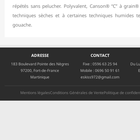
répétés sans pelucher. Polyvalent, Canson® “C” à grain® 
techniques sèches et à certaines techniques humides tel
gouache.
ADRESSE
CONTACT
183 Boulevard Pointe des Nègres
Fixe :
0596 63 25 94
Du Lu
97200, Fort-de-France
Mobile :
0696 50 91 61
E
Martinique
eskiss972@gmail.com
Mentions légales
Conditions Générales de Vente
Politique de confident