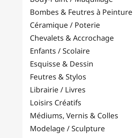
Feutres & Stylos
Librairie / Livres
Loisirs Créatifs
Médiums, Vernis & Colles
Modelage / Sculpture
Peintures / Couleurs
Pinceaux & Outils
Résines / Moulage
Supports Dessin & Peinture
Baguettes et Traverses
Blocs & Pochettes

Acrylique
Aérographie & Encres
Aquarelle
Esquisse & Dessin

Blocs Dessin