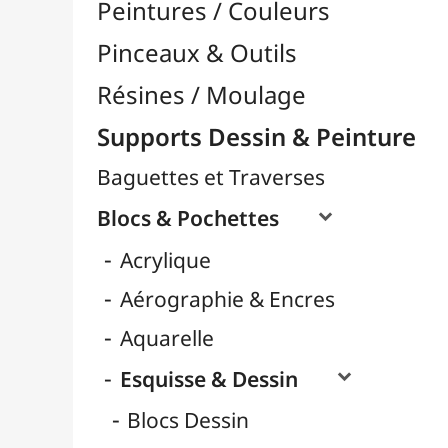
Carnets Dessin
Format A3
Format A4 / 24x32
Papiers Blanc
Papiers Couleurs
Papiers Noirs
Pochettes Dessin
Rouleaux
Gouache
Huile
LAMALI
Marqueurs
Pastel
Ranger Ink
Cartons Entoilés
Cartons Prédessinés
Châssis Entoilés
