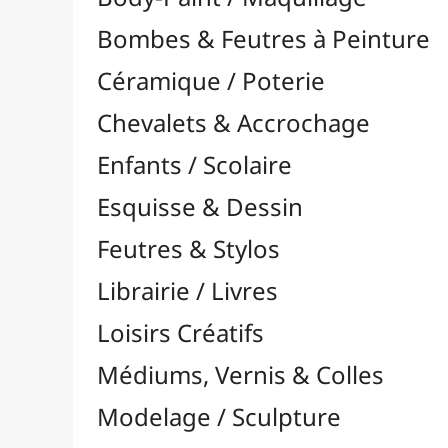
Feutres & Stylos
Librairie / Livres
Loisirs Créatifs
Médiums, Vernis & Colles
Modelage / Sculpture
Peintures / Couleurs
Pinceaux & Outils
Résines / Moulage
Supports Dessin & Peinture
Baguettes et Traverses
Blocs & Pochettes

Acrylique
Aérographie & Encres
Aquarelle
Esquisse & Dessin

Blocs Dessin