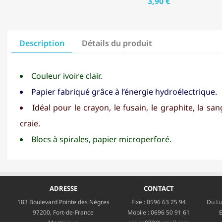
3,90 €
Description
Détails du produit
Couleur ivoire clair.
Papier fabriqué grâce à l’énergie hydroélectrique.
Idéal pour le crayon, le fusain, le graphite, la san
craie.
Blocs à spirales, papier microperforé.
ADRESSE
CONTACT
183 Boulevard Pointe des Nègres
Fixe :
0596 63 25 94
Du Lu
97200, Fort-de-France
Mobile :
0696 50 91 61
E