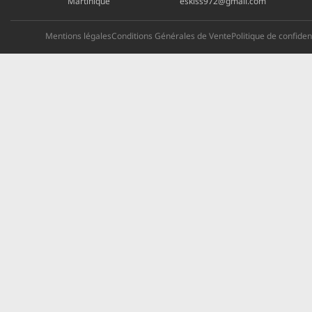
Martinique
eskiss972@gmail.com
Mentions légales
Conditions Générales de Vente
Politique de confident