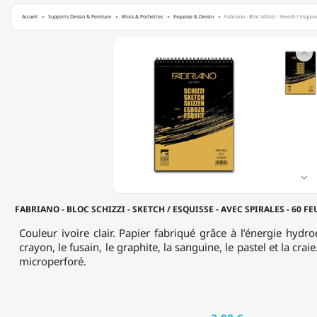
Accueil
Supports Dessin & Peinture
Blocs & Pochettes
Esquisse & Dessin
Fabriano - Bloc Schizzi - Sketch / Esquis
FABRIANO

-
BLOC
SCHIZZI
-
SKETCH
/
ESQUISSE
-
AVEC
SPIRALES

-
60
FABRIANO - BLOC SCHIZZI - SKETCH / ESQUISSE - AVEC SPIRALES - 60 FE
FEUILLES
-
Couleur ivoire clair. Papier fabriqué grâce à l’énergie hydro
90
crayon, le fusain, le graphite, la sanguine, le pastel et la craie
G/M²
microperforé.
-
FORMAT
A5