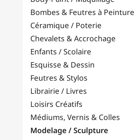
Feutres & Stylos
Librairie / Livres
Loisirs Créatifs
Médiums, Vernis & Colles
Modelage / Sculpture
Accessoires de Modelage

Autres Accessoires
Finitions, Colles & Vernis
Accessoires pour Pâtes
Gravure / Linogravure

Modélisme
Outils Multi-Fonctions

Pâtes à Modeler
Pâtes Polymères
Pyrogravure

Sculpture / Menuiserie
