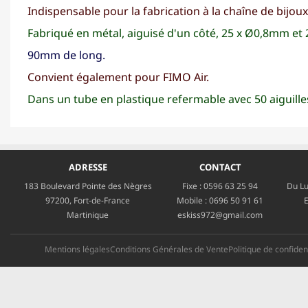
Indispensable pour la fabrication à la chaîne de bijoux
Fabriqué en métal, aiguisé d'un côté, 25 x Ø0,8mm et
90mm de long.
Convient également pour FIMO Air.
Dans un tube en plastique refermable avec 50 aiguilles 
ADRESSE
CONTACT
183 Boulevard Pointe des Nègres
Fixe :
0596 63 25 94
Du Lu
97200, Fort-de-France
Mobile :
0696 50 91 61
E
Martinique
eskiss972@gmail.com
Mentions légales
Conditions Générales de Vente
Politique de confident