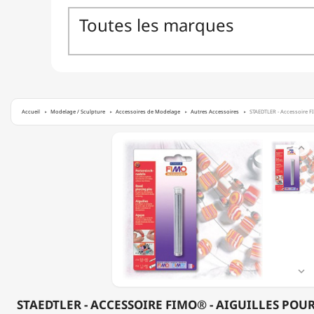
Accueil
Modelage / Sculpture
Accessoires de Modelage
Autres Accessoires
STAEDTLER - Accessoire FI
STAEDTLER

-
ACCESSOIRE
FIMO®
-
AIGUILLES
POUR
PERCER
LES
PERLES

STAEDTLER - ACCESSOIRE FIMO® - AIGUILLES POUR