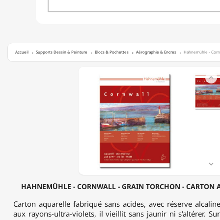
Accueil
Supports Dessin & Peinture
Blocs & Pochettes
Aérographie & Encres
Hahnemühle - Cornwa
HAHNEMÜHLE

-
CORNWALL
-
GRAIN
TORCHON
-
CARTON
AQUARELLE
-
450

G/M²
HAHNEMÜHLE - CORNWALL - GRAIN TORCHON - CARTON A
Carton aquarelle fabriqué sans acides, avec réserve alcaline
aux rayons-ultra-violets, il vieillit sans jaunir ni s'altérer. S