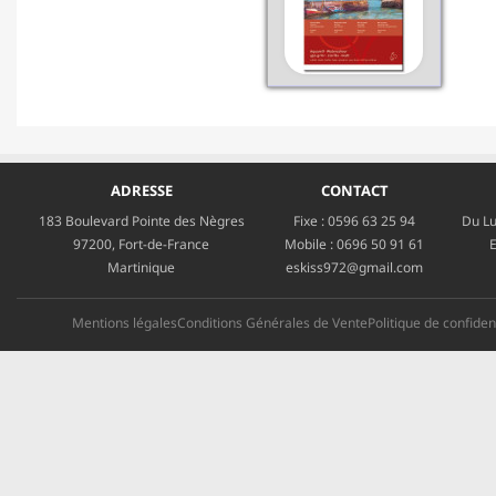
ADRESSE
CONTACT
183 Boulevard Pointe des Nègres
Fixe :
0596 63 25 94
Du Lu
97200, Fort-de-France
Mobile :
0696 50 91 61
E
Martinique
eskiss972@gmail.com
Mentions légales
Conditions Générales de Vente
Politique de confident