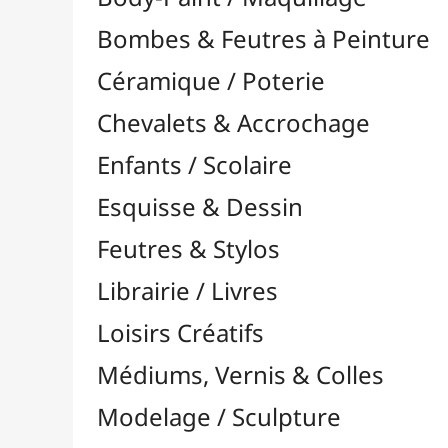
Feutres & Stylos
Librairie / Livres
Loisirs Créatifs
Médiums, Vernis & Colles
Modelage / Sculpture
Peintures / Couleurs
Pinceaux & Outils
Résines / Moulage
Supports Dessin & Peinture
Baguettes et Traverses
Blocs & Pochettes

Acrylique
Aérographie & Encres
Aquarelle
Esquisse & Dessin

Gouache