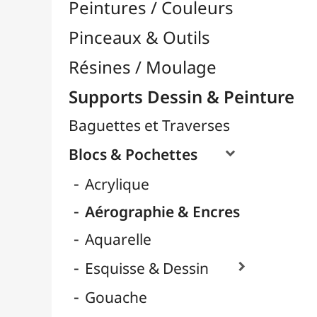
Huile
LAMALI
Marqueurs
Pastel
Ranger Ink
Cartons Entoilés
Cartons Prédessinés
Châssis Entoilés

Grands Papiers & Rouleaux

Papiers Calque / Transfert

Papiers Décoratifs
Papiers Photo

Supports Rigides / Bois
Toiles d'Artistes au Mètre
Transport / Rangement
Vannerie / Rotin