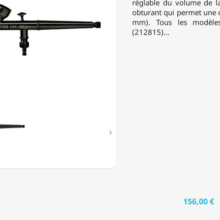
réglable du volume de la
E
obturant qui permet une co
mm). Tous les modèles
(212815)...

156,00 €