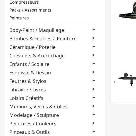
Compresseurs
TOPLIN
Packs / Assortiments
-
HANSA
Peintures
281
-
Body-Paint / Maquillage
BLACK
Bombes & Feutres à Peinture
Céramique / Poterie
Chevalets & Accrochage
Enfants / Scolaire
Esquisse & Dessin
Feutres & Stylos

Librairie / Livres
Loisirs Créatifs
Médiums, Vernis & Colles
Modelage / Sculpture
Peintures / Couleurs
Pinceaux & Outils