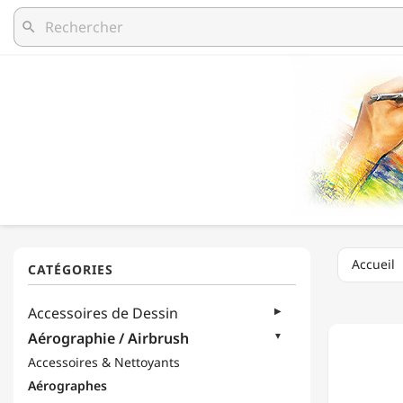
search
Accueil
HARDE
Accessoires de Dessin
&
STEENB
Aérographie / Airbrush
-
Accessoires & Nettoyants
AÉROG
-
Aérographes
HANSA