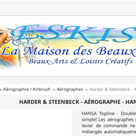
Aérographie / Airbrush
Aérographes
Harder & Steenbeck - A
R
HARDER & STEENBECK - AÉROGRAPHE - HAN
ECK
HANSA Topline - Double
simple! Les aérographes 
RAPHE
levier de commande ne do
mélangés automatiquemen