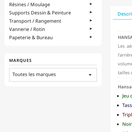
Résines / Moulage
Supports Dessin & Peinture
Descr
Transport / Rangement
Vannerie / Rotin
Papeterie & Bureau
HANSA 
Les aé
l'arri
MARQUES
volume
taille
Toutes les marques
arrow_drop_down
Hansa 
Jeu 
Tass
Trip
Noir