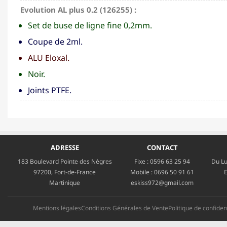
Evolution AL plus 0.2 (126255) :
Set de buse de ligne fine 0,2mm.
Coupe de 2ml.
ALU Eloxal.
Noir.
Joints PTFE.
ADRESSE
CONTACT
183 Boulevard Pointe des Nègres
Fixe :
0596 63 25 94
Du Lu
97200, Fort-de-France
Mobile :
0696 50 91 61
E
Martinique
eskiss972@gmail.com
Mentions légales
Conditions Générales de Vente
Politique de confident