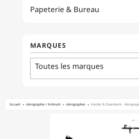
Accueil
Aérographie / Airbrush
Aérographes
Harder & Steenbeck - Aérograp
HARDER

&
STEENBECK
-