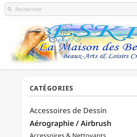
search
Accessoires de Dessin
Aérographie / Airbrush
Accessoires & Nettoyants
Aérographes
Compresseurs
Packs / Assortiments
Peintures
Body-Paint / Maquillage