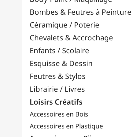
Feutres & Stylos
Librairie / Livres
Loisirs Créatifs
Accessoires en Bois
Accessoires en Plastique
Accessoires pour Bijoux
Aiguilles & Couture

Agrafeuses Simples et Murales

Aimants
Bougies
Boutons & Button Press
Cires à Cacheter
Clous / Pointes / Épingles
Coloriage
Crochets & Portes-Clés
Crochets de Tricot
Divers