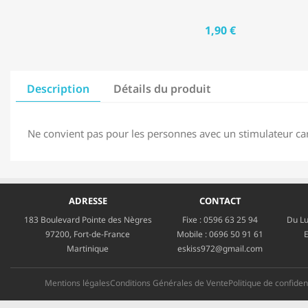
1,90 €
Description
Détails du produit
Ne convient pas pour les personnes avec un stimulateur ca
ADRESSE
CONTACT
183 Boulevard Pointe des Nègres
Fixe :
0596 63 25 94
Du Lu
97200, Fort-de-France
Mobile :
0696 50 91 61
E
Martinique
eskiss972@gmail.com
Mentions légales
Conditions Générales de Vente
Politique de confident