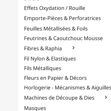
Plastique Fou
Polyphane
Poncage / Émeri
Quilling / Pliage
Reliure & Cinch
Sable, Strass & Paillettes

Savons
Serviettes
Sublimation
Supports en Cercles
Tampons et Encreurs

Washi Tape / Masking Tape
EFCOLOR - Émaux à Froid
Médiums, Vernis & Colles
Modelage / Sculpture
Peintures / Couleurs