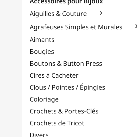
Effets Oxydation / Rouille
Emporte-Pièces & Perforatrices

Feuilles Métallisées & Foils
Feutrines & Caoutchouc Mousse
Fibres & Raphia

Fil Nylon & Elastiques
Fils Métalliques
Fleurs en Papier & Décors
Horlogerie - Mécanismes & Aiguilles
Machines de Découpe & Dies

Masques
Massicots & Lames
Mosaïque
Oeillets & Rivets
Petites Pinces
Pinces & Outils
Plantes & Jardin