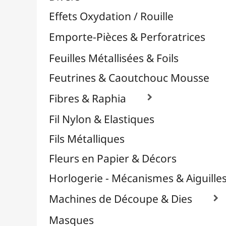
Plastique Fou
Polyphane
Poncage / Émeri
Quilling / Pliage
Reliure & Cinch
Sable, Strass & Paillettes

Savons
Serviettes
Sublimation
Supports en Cercles
Tampons et Encreurs

Washi Tape / Masking Tape
EFCOLOR - Émaux à Froid
Médiums, Vernis & Colles
Modelage / Sculpture
Peintures / Couleurs