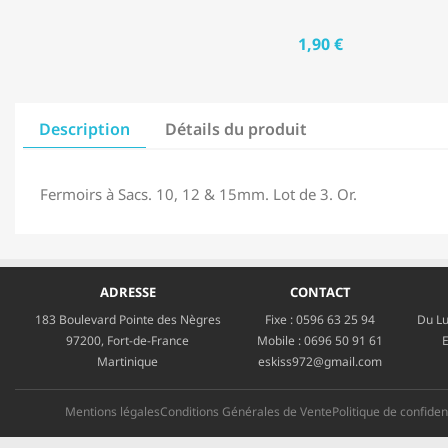
1,90 €
Description
Détails du produit
Fermoirs à Sacs. 10, 12 & 15mm. Lot de 3. Or.
ADRESSE
CONTACT
183 Boulevard Pointe des Nègres
Fixe :
0596 63 25 94
Du Lu
97200, Fort-de-France
Mobile :
0696 50 91 61
E
Martinique
eskiss972@gmail.com
Mentions légales
Conditions Générales de Vente
Politique de confident