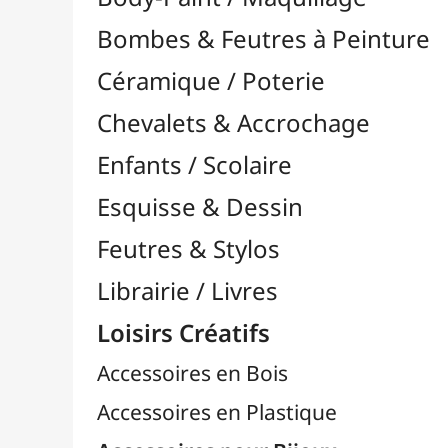
Feutres & Stylos
Librairie / Livres
Loisirs Créatifs
Accessoires en Bois
Accessoires en Plastique
Accessoires pour Bijoux
Aiguilles & Couture

Agrafeuses Simples et Murales

Aimants
Bougies
Boutons & Button Press
Cires à Cacheter
Clous / Pointes / Épingles
Coloriage
Crochets & Portes-Clés
Crochets de Tricot
Divers