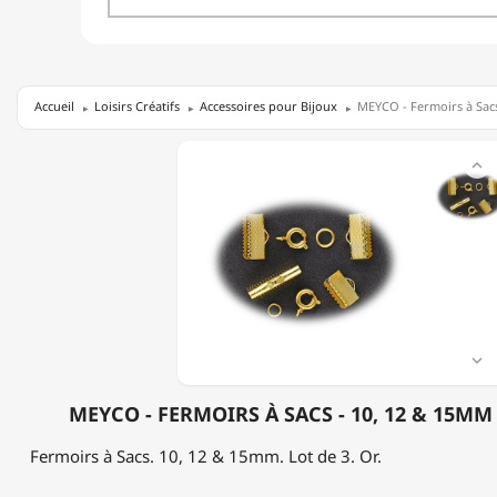
Accueil
Loisirs Créatifs
Accessoires pour Bijoux
MEYCO - Fermoirs à Sacs
MEYCO

-
FERMOIRS
À
SACS
-
10,
12
&
15MM
-

LOT
DE
MEYCO - FERMOIRS À SACS - 10, 12 & 15MM -
3
-
Fermoirs à Sacs. 10, 12 & 15mm. Lot de 3. Or.
OR