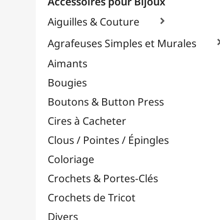
Effets Oxydation / Rouille
Emporte-Pièces & Perforatrices

Feuilles Métallisées & Foils
Feutrines & Caoutchouc Mousse
Fibres & Raphia

Fil Nylon & Elastiques
Fils Métalliques
Fleurs en Papier & Décors
Horlogerie - Mécanismes & Aiguilles
Machines de Découpe & Dies

Masques
Massicots & Lames
Mosaïque
Oeillets & Rivets
Petites Pinces
Pinces & Outils
Plantes & Jardin