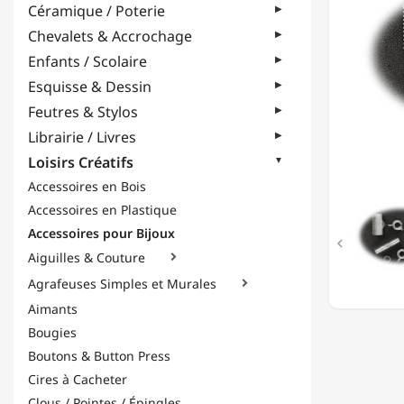
Céramique / Poterie
12
&
Chevalets & Accrochage
15MM
Enfants / Scolaire
-
LOT
Esquisse & Dessin
DE
Feutres & Stylos
3
-
Librairie / Livres
ARGEN
Loisirs Créatifs
Accessoires en Bois
Accessoires en Plastique
Accessoires pour Bijoux

Aiguilles & Couture

Agrafeuses Simples et Murales

Aimants
Bougies
Boutons & Button Press
Cires à Cacheter
Clous / Pointes / Épingles