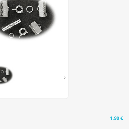
T

1,90 €