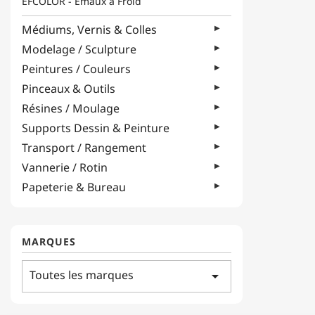
EFCOLOR - Émaux à Froid
Médiums, Vernis & Colles
Modelage / Sculpture
Peintures / Couleurs
Pinceaux & Outils
Résines / Moulage
Supports Dessin & Peinture
Transport / Rangement
Vannerie / Rotin
Papeterie & Bureau
MARQUES
Toutes les marques
arrow_drop_down