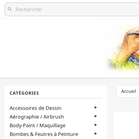
search
Accueil
MEYCO
Accessoires de Dessin
-
FERMO
Aérographie / Airbrush
À
Body-Paint / Maquillage
SACS
-
Bombes & Feutres à Peinture
10,