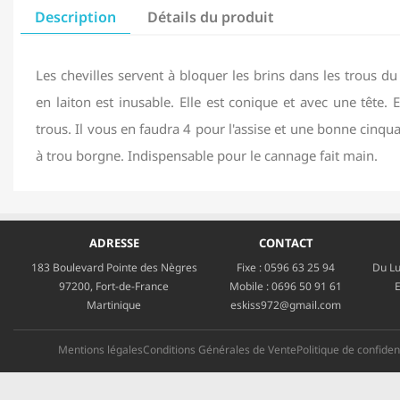
Description
Détails du produit
Les chevilles servent à bloquer les brins dans les trous du 
en laiton est inusable. Elle est conique et avec une tête. E
trous. Il vous en faudra 4 pour l'assise et une bonne cinqu
à trou borgne. Indispensable pour le cannage fait main.
ADRESSE
CONTACT
183 Boulevard Pointe des Nègres
Fixe :
0596 63 25 94
Du Lu
97200, Fort-de-France
Mobile :
0696 50 91 61
E
Martinique
eskiss972@gmail.com
Mentions légales
Conditions Générales de Vente
Politique de confident