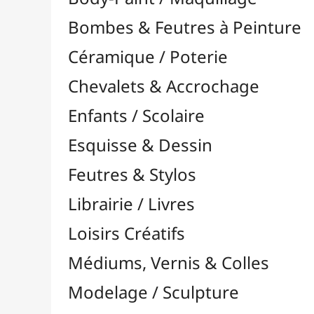
Feutres & Stylos
Librairie / Livres
Loisirs Créatifs
Médiums, Vernis & Colles
Modelage / Sculpture
Peintures / Couleurs
Pinceaux & Outils
Résines / Moulage
Supports Dessin & Peinture
Transport / Rangement
Vannerie / Rotin
Accessoires / Outils
Canne & Cannage
Éclisse & Bandes de Rotin
Fonds pour Vannerie
Livre sur le Rotin