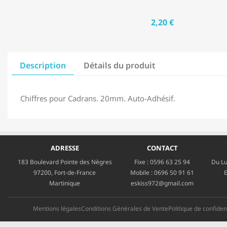
2,20 €
Description
Détails du produit
Chiffres pour Cadrans. 20mm. Auto-Adhésif.
ADRESSE
CONTACT
183 Boulevard Pointe des Nègres
Fixe :
0596 63 25 94
Du Lu
97200, Fort-de-France
Mobile :
0696 50 91 61
E
Martinique
eskiss972@gmail.com
Mentions légales
Conditions Générales de Vente
Politique de confident