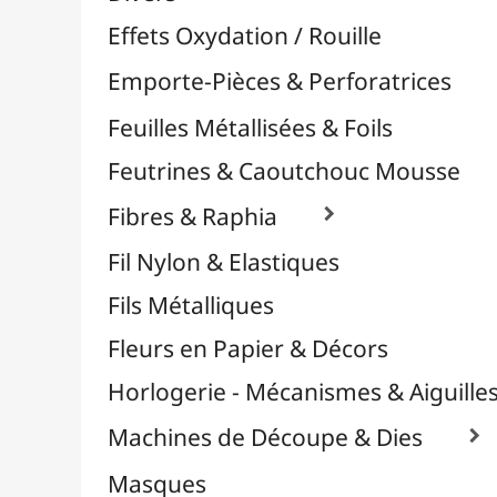
Plastique Fou
Polyphane
Poncage / Émeri
Quilling / Pliage
Reliure & Cinch
Sable, Strass & Paillettes

Savons
Serviettes
Sublimation
Supports en Cercles
Tampons et Encreurs

Washi Tape / Masking Tape
EFCOLOR - Émaux à Froid
Médiums, Vernis & Colles
Modelage / Sculpture
Peintures / Couleurs