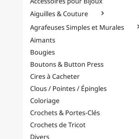
Effets Oxydation / Rouille
Emporte-Pièces & Perforatrices

Feuilles Métallisées & Foils
Feutrines & Caoutchouc Mousse
Fibres & Raphia

Fil Nylon & Elastiques
Fils Métalliques
Fleurs en Papier & Décors
Horlogerie - Mécanismes & Aiguilles
Machines de Découpe & Dies

Masques
Massicots & Lames
Mosaïque
Oeillets & Rivets
Petites Pinces
Pinces & Outils
Plantes & Jardin