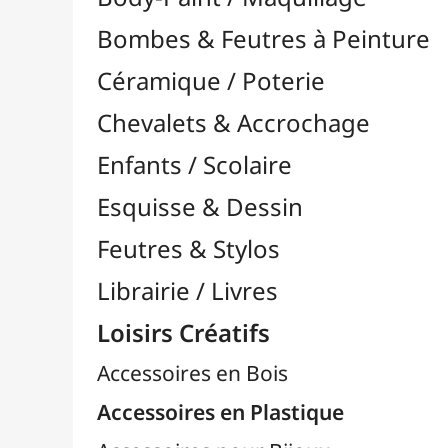
Feutres & Stylos
Librairie / Livres
Loisirs Créatifs
Accessoires en Bois
Accessoires en Plastique
Accessoires pour Bijoux
Aiguilles & Couture

Agrafeuses Simples et Murales

Aimants
Bougies
Boutons & Button Press
Cires à Cacheter
Clous / Pointes / Épingles
Coloriage
Crochets & Portes-Clés
Crochets de Tricot
Divers