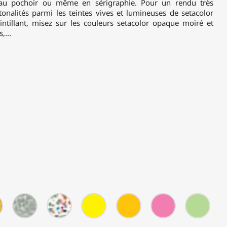
, au pochoir ou même en sérigraphie. Pour un rendu très
tonalités parmi les teintes vives et lumineuses de setacolor
ntillant, misez sur les couleurs setacolor opaque moiré et
,...
P208
P209
P210
F31
F32
F33
F34
-
-
-
-
-
-
-
ne
Or
Argent
Multi
Jaune
Orange
Rose
Vert