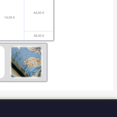
44,00 €
14,00 €
38,00 €
HORAIRES
Du Lundi au Vendredi de 8H à 15H