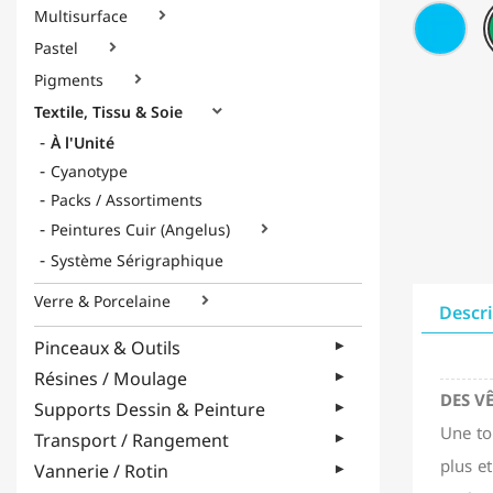
Mar
F35
Multisurface

(Pai
-
Pastel

Ble
fluo
Pigments

(Fl
Textile, Tissu & Soie

À l'Unité
Cyanotype
Packs / Assortiments
Peintures Cuir (Angelus)

Système Sérigraphique
Verre & Porcelaine

Descr
Pinceaux & Outils
Résines / Moulage
DES V
Supports Dessin & Peinture
Une to
Transport / Rangement
plus e
Vannerie / Rotin