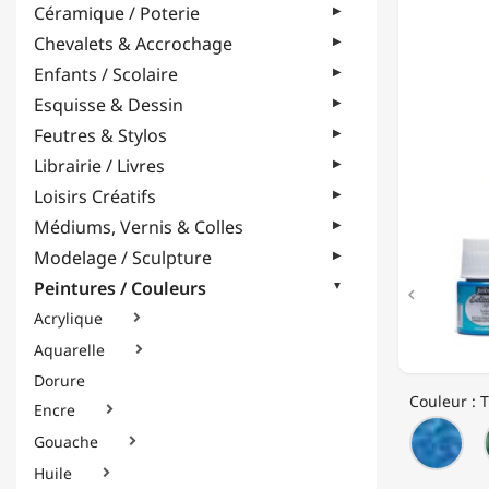
Céramique / Poterie
-
TRANS
Chevalets & Accrochage
-
Enfants / Scolaire
45ML
Esquisse & Dessin
Feutres & Stylos
Librairie / Livres
Loisirs Créatifs
Médiums, Vernis & Colles
Modelage / Sculpture
Peintures / Couleurs

Acrylique

Aquarelle

Dorure
Couleur : T
Encre

P20
Gouache

-
Aig
Huile
