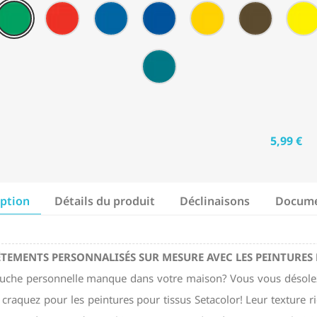
ine
(Pailleté)
(Pailleté)
(Pailleté)
(Pailleté)
(Pailleté)
(Pailleté)
T04
T101
T11
T12
T13
T14
lleté)
-
-
-
-
-
-
u
Vert
Orange
Bleu
Bleu
Bouton
Brun
prairie
Vif
cobalt
outremer
d'or
velours
T30
uorescent)
(Transparent)
(Transparent)
(Transparent)
(Transparent)
(Transparent)
(Transpar
-
Turquoise
(Transparent)
5,99 €
iption
Détails du produit
Déclinaisons
Docume
ÊTEMENTS PERSONNALISÉS SUR MESURE AVEC LES PEINTURES 
uche personnelle manque dans votre maison? Vous vous désolez d
t craquez pour les peintures pour tissus Setacolor! Leur texture 