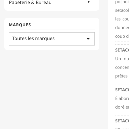
pochoi
Papeterie & Bureau
setacol
les co
MARQUES
donner 
coup d
Toutes les marques
arrow_drop_down
SETAC
Un nua
concent
prêtes 
SETAC
Élaboré
doré e
SETAC