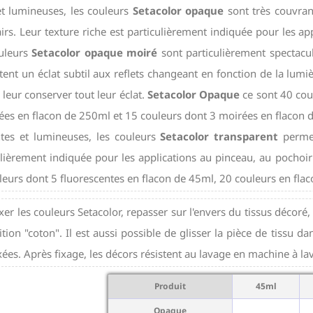
et lumineuses, les couleurs
Setacolor opaque
sont très couvrant
airs. Leur texture riche est particulièrement indiquée pour les 
uleurs
Setacolor opaque moiré
sont particulièrement spectacula
tent un éclat subtil aux reflets changeant en fonction de la lumi
 leur conserver tout leur éclat.
Setacolor Opaque
ce sont 40 cou
ées en flacon de 250ml et 15 couleurs dont 3 moirées en flacon de
ntes et lumineuses, les couleurs
Setacolor transparent
permett
ulièrement indiquée pour les applications au pinceau, au pocho
leurs dont 5 fluorescentes en flacon de 45ml, 20 couleurs en flaco
xer les couleurs Setacolor, repasser sur l'envers du tissus décoré,
ition "coton". Il est aussi possible de glisser la pièce de tissu
xées. Après fixage, les décors résistent au lavage en machine à la
Produit
45ml
Opaque