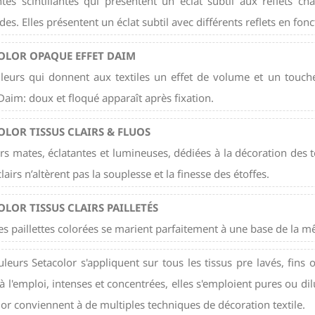
ntes scintillantes qui présentent un éclat subtil aux reflets c
es. Elles présentent un éclat subtil avec différents reflets en fonc
OLOR OPAQUE EFFET DAIM
leurs qui donnent aux textiles un effet de volume et un toucher
 Daim: doux et floqué apparaît après fixation.
OLOR TISSUS CLAIRS & FLUOS
rs mates, éclatantes et lumineuses, dédiées à la décoration des t
clairs n’altèrent pas la souplesse et la finesse des étoffes.
OLOR TISSUS CLAIRS PAILLETÉS
nes paillettes colorées se marient parfaitement à une base de la 
leurs Setacolor s'appliquent sur tous les tissus pre lavés, fins 
à l'emploi, intenses et concentrées, elles s'emploient pures ou dil
lor conviennent à de multiples techniques de décoration textile.