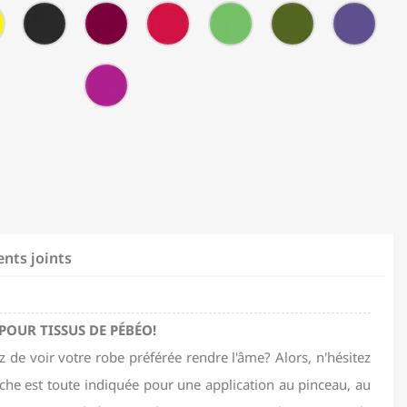
(Pailleté)
(Pailleté)
(Pailleté)
fluo
fluo
fluo
fluo
T17
T19
T23
T24
T27
T28
T29
(Fluorescent)
(Fluorescent)
(Fluorescent)
(Fluo
-
-
-
-
-
-
-
Jaune
Noir
Rouge
Rouge
Vert
Vert
Viole
citron
(Transparent)
Orient
cardinal
lumière
mousse
parm
T49
ent)
(Transparent)
(Transparent)
(Transparent)
(Transparent)
(Transparent)
(Tran
-
Fuchsia
(Transparent)
nts joints
POUR TISSUS DE PÉBÉO!
e voir votre robe préférée rendre l'âme? Alors, n'hésitez
riche est toute indiquée pour une application au pinceau, au