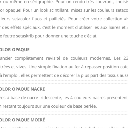
r ou même en sérigraphie. Pour un rendu très couvrant, choisiss
or opaque! Pour un look scintillant, misez sur les couleurs setacol
uleurs setacolor fluos et pailletés! Pour créer votre collection 
des effets spéciaux, c’est le moment d’utiliser les auxiliaires et 
e feutre setaskrib pour donner une touche d’éclat.
OLOR OPAQUE
ncier complètement revisité de couleurs modernes. Les 23 
rées et vives. Une simple fixation au fer à repasser position cot
à l’emploi, elles permettent de décorer la plus part des tissus auss
OLOR OPAQUE NACRE
es à base de nacre iridescente, les 4 couleurs nacres présentent un
n restant toujours sur une couleur de base perlée.
OLOR OPAQUE MOIRÉ