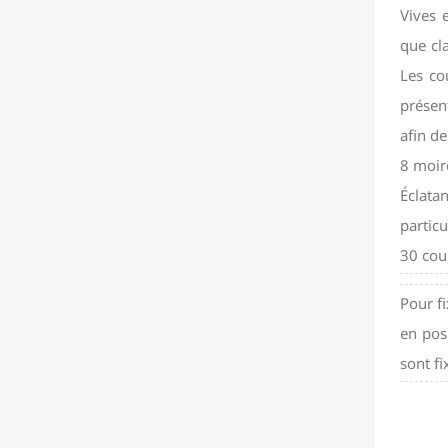
Vives 
que cl
Les co
présen
afin de
8 moir
Éclata
partic
30 cou
Pour fi
en pos
sont fi