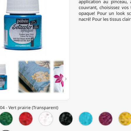
application au pinceau
couvrant, choisissez vos 
PARENT
opaque! Pour un look sci
nacré! Pour les tissus clairs

04 - Vert prairie (Transparent)
1
P202
P203
P204
P205
P206
P207
-
-
-
-
-
-
ue-
Émeraude
Rubis
Diamant
Onyx
Turquoise
Tourmali