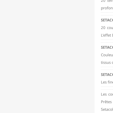
20 tei
profond
SETAC
20 cou
L’effet
SETAC
Couleu
tissus 
SETAC
Les fi
Les cou
Prêtes 
Setaco