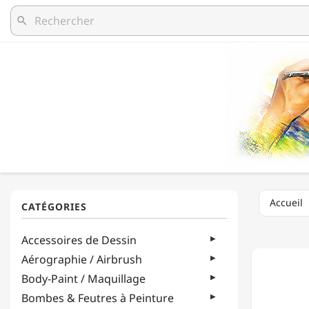
search
Accueil
PÉBÉO
Accessoires de Dessin
-
SÉTAC
Aérographie / Airbrush
-
Body-Paint / Maquillage
PEINTU
SUR
Bombes & Feutres à Peinture
TISSUS