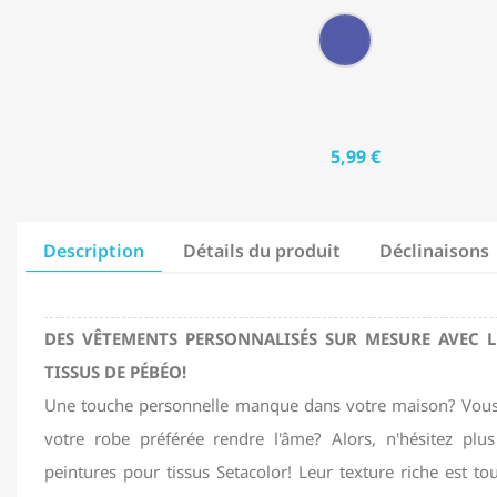
moiré
moiré
électrique
moiré
de
O29
(Moiré)
(Moiré)
moiré
(Moiré)
Chocolat
-
(Moiré)
(Moiré)
Violet
parme
(Opaque)
5,99 €
Description
Détails du produit
Déclinaisons
DES VÊTEMENTS PERSONNALISÉS SUR MESURE AVEC L
TISSUS DE PÉBÉO!
Une touche personnelle manque dans votre maison? Vous
votre robe préférée rendre l'âme? Alors, n'hésitez plu
peintures pour tissus Setacolor! Leur texture riche est t