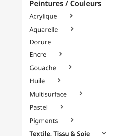
À l'Unité
Cyanotype
Packs / Assortiments
Peintures Cuir (Angelus)

Système Sérigraphique
Verre & Porcelaine

Pinceaux & Outils
Résines / Moulage
Supports Dessin & Peinture
Transport / Rangement
Vannerie / Rotin
Papeterie & Bureau
MARQUES