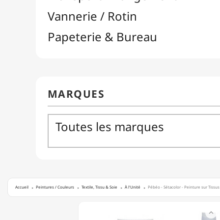
Accueil
Peintures / Couleurs
Textile, Tissu & Soie
À l'Unité
Pébéo - Sétacolor - Peinture sur Tissu
PÉBÉO

-