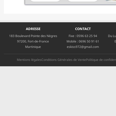
ADRESSE
CONTACT
183 Boulevard Pointe des Nègres
Fixe :
0596 63 25 94
Du Lu
97200, Fort-de-France
Mobile :
0696 50 91 61
E
Martinique
eskiss972@gmail.com
Mentions légales
Conditions Générales de Vente
Politique de confident