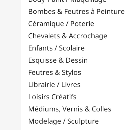
Feutres & Stylos
Librairie / Livres
Loisirs Créatifs
Médiums, Vernis & Colles
Modelage / Sculpture
Peintures / Couleurs
Acrylique

Aquarelle

Dorure
Encre

Gouache

Huile

Multisurface

Pastel

Pigments

Textile, Tissu & Soie
