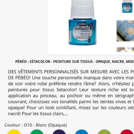
SÉTACOLOR
-
PEINTURE
SUR
TISSUS
-
OPAQUE,
NACRE,
MOIRÉ

&
EFFET
PÉBÉO - SÉTACOLOR - PEINTURE SUR TISSUS - OPAQUE, NACRE, MOI
DAIM
-
DES VÊTEMENTS PERSONNALISÉS SUR MESURE AVEC LES P
45ML
DE PÉBÉO! Une touche personnelle manque dans votre mai
de voir votre robe préférée rendre l'âme? Alors, n'hésitez 
peintures pour tissus Setacolor! Leur texture riche est 
application au pinceau, au pochoir ou même en sérigraph
couvrant, choisissez vos tonalités parmi les teintes vives et
opaque! Pour un look scintillant, misez sur les couleurs s
nacré! Pour les tissus clairs,...
Couleur : O10 - Blanc (Opaque)
O13
O82
D308
O11
O83