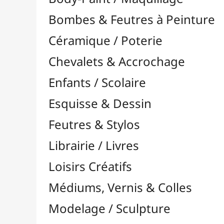
Feutres & Stylos
Librairie / Livres
Loisirs Créatifs
Médiums, Vernis & Colles
Modelage / Sculpture
Peintures / Couleurs
Acrylique

Aquarelle

Dorure
Encre

À l'Unité
Encres à Alcool

Packs / Assortiments
Gouache

Huile

Multisurface
