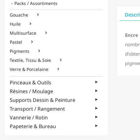
Packs / Assortiments
Descr
Gouache

Huile

Multisurface

Encre 
Pastel

nombre
Pigments

d’obte
Textile, Tissu & Soie

pigmen
Verre & Porcelaine

Pinceaux & Outils
Résines / Moulage
Supports Dessin & Peinture
Transport / Rangement
Vannerie / Rotin
Papeterie & Bureau