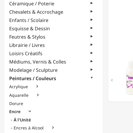
Céramique / Poterie
BLANC
-
Chevalets & Accrochage
250ML
Enfants / Scolaire
Esquisse & Dessin
Feutres & Stylos
Librairie / Livres
Loisirs Créatifs
Médiums, Vernis & Colles
Modelage / Sculpture
Peintures / Couleurs

Acrylique

Aquarelle

Dorure
Encre

À l'Unité
Encres à Alcool
