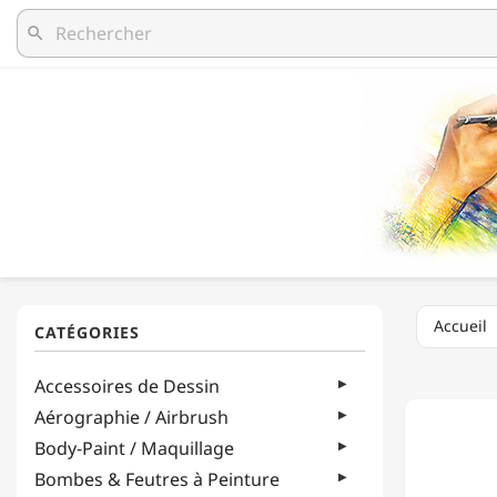
search
Accueil
OZ
Accessoires de Dessin
INTER
-
Aérographie / Airbrush
ENCRE
Body-Paint / Maquillage
À
DESSIN
Bombes & Feutres à Peinture
-