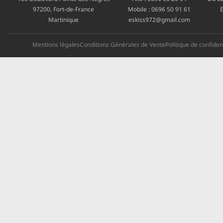
97200, Fort-de-France
Mobile :
0696 50 91 61
E
Martinique
eskiss972@gmail.com
Mentions légales
Conditions Générales de Vente
Politique de confident