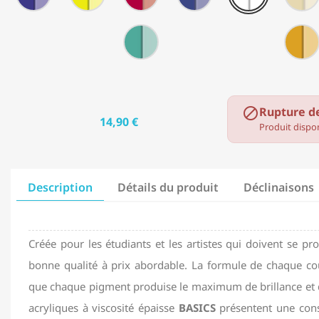
(Opaque)
Outremer
Jaune
Rouge
Bleu
Blanc
Foncé
Primaire
Primaire
Primaire
de
660
(Translucide)
(Translucide)
(Translucide)
(Translucide)
Titane
-
(Opaque)
Bleu
Vert
Eclatant
(Opaque)
Rupture d

14,90 €
Produit dispon
Description
Détails du produit
Déclinaisons
Créée pour les étudiants et les artistes qui doivent se pr
bonne qualité à prix abordable. La formule de chaque co
que chaque pigment produise le maximum de brillance et d
acryliques à viscosité épaisse
BASICS
présentent une cons