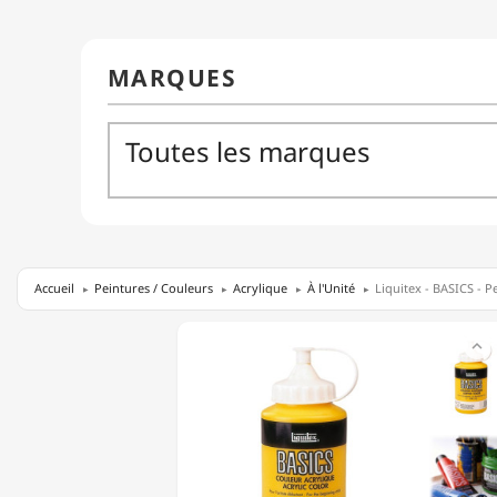
Accueil
Peintures / Couleurs
Acrylique
À l'Unité
Liquitex - BASICS - P
LIQUITEX

-
BASICS
-
PEINTURE
ACRYLIQUE
-
POT