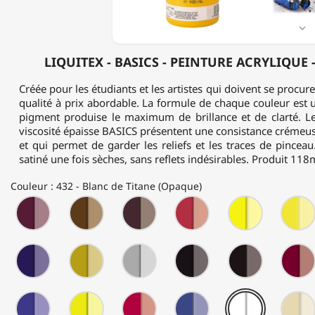
DE
400ML

LIQUITEX - BASICS - PEINTURE ACRYLIQUE 
Créée pour les étudiants et les artistes qui doivent se procu
qualité à prix abordable. La formule de chaque couleur est
pigment produise le maximum de brillance et de clarté. Le
viscosité épaisse BASICS présentent une consistance crémeuse
et qui permet de garder les reliefs et les traces de pinceau.
satiné une fois sèches, sans reflets indésirables. Produit 11
Couleur : 432 - Blanc de Titane (Opaque)
114
127
128
151
160
-
-
-
-
-
Magenta
Terre
Terre
Rouge
Jaune
Quinacridone
de
d'Ombre
de
de
186
234
236
244
276
(Translucide)
Sienne
Brûlée
Cadmium
Cadmium
-
-
-
-
-
Brûlée
(Opaque)
Moyen
Clair
Pourpre
Or
Argent
Noir
Noir
(Opaque)
(Imit.)
(Imit.)
(Opaque)
Iridescent
Iridescent
d'ivoire
de
380
410
415
420
432
(Translucide)
(Translucid
(Translucide)
(Translucide)
(Opaque)
Mars
-
-
-
-
-