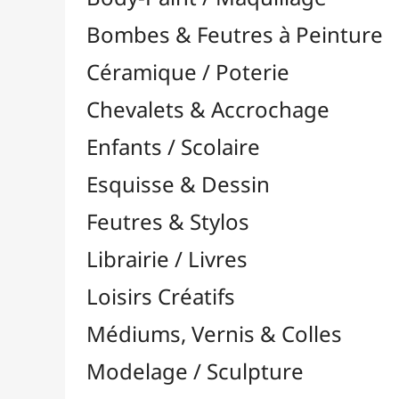
Feutres & Stylos
Librairie / Livres
Loisirs Créatifs
Médiums, Vernis & Colles
Modelage / Sculpture
Peintures / Couleurs
Acrylique

À l'Unité
Packs / Assortiments
Aquarelle

Dorure
Encre

Gouache

Huile

Multisurface

Pastel
