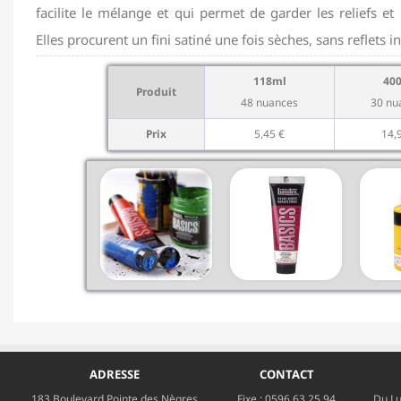
facilite le mélange et qui permet de garder les reliefs et 
Elles procurent un fini satiné une fois sèches, sans reflets i
118ml
40
Produit
48 nuances
30 nu
Prix
5,45 €
14,
ADRESSE
CONTACT
183 Boulevard Pointe des Nègres
Fixe :
0596 63 25 94
Du Lu