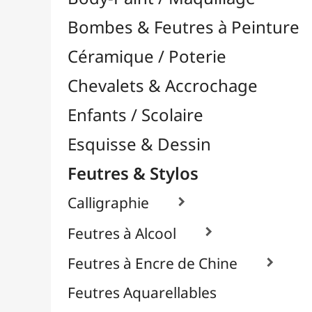
Feutres & Stylos
Calligraphie

Feutres à Alcool

Feutres à Encre de Chine

Feutres Aquarellables
Feutres Craie & Tableaux Blancs
Feutres Fins / Dessin Technique

À l'Unité
Packs / Assortiments
Recharges / Cartouches
Feutres Permanents

Feutres Pinceaux

Feutres pour Textile / Tissu

Feutres Scolaires
Stylos