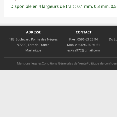
Disponible en 4 largeurs de trait : 0,1 mm, 0,3 mm, 0
ADRESSE
CONTACT
183 Boulevard Pointe des Nègres
Fixe :
0596 63 25 94
Du Lu
97200, Fort-de-France
Mobile :
0696 50 91 61
E
Martinique
eskiss972@gmail.com
Mentions légales
Conditions Générales de Vente
Politique de confident