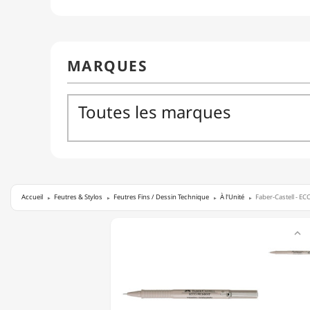
Accueil
Feutres & Stylos
Feutres Fins / Dessin Technique
À l'Unité
Faber-Castell - E
FABER-

CASTELL
-
ECCO
PIGMENT
-
FEUTRE