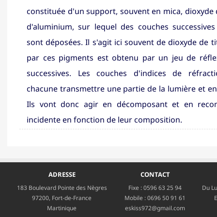
constituée d'un support, souvent en mica, dioxyde 
d'aluminium, sur lequel des couches successives
sont déposées. Il s'agit ici souvent de dioxyde de ti
par ces pigments est obtenu par un jeu de réfle
successives. Les couches d'indices de réfracti
chacune transmettre une partie de la lumière et en 
Ils vont donc agir en décomposant et en reco
incidente en fonction de leur composition.
ADRESSE
CONTACT
183 Boulevard Pointe des Nègres
Fixe :
0596 63 25 94
Du Lu
97200, Fort-de-France
Mobile :
0696 50 91 61
E
Martinique
eskiss972@gmail.com