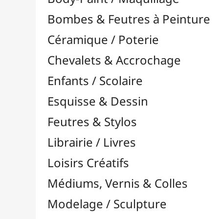
Feutres & Stylos
Librairie / Livres
Loisirs Créatifs
Médiums, Vernis & Colles
Modelage / Sculpture
Peintures / Couleurs
Acrylique

À l'Unité
Packs / Assortiments
Aquarelle

Dorure
Encre

Gouache

Huile

Multisurface

Pastel
