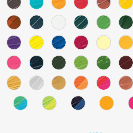
Clair
Moyen
Naples
Clair
-
-
-
-
-
Ombre
Bleu
Orange
Rouge
Ocre
Brulee
Turquoise
Cadmium
Cadmium
Rouge
39
40
41
42
43
-
-
-
-
-
Rouge
Gris
Blanc
Émeraude
Vert
De
De
Vif
Phtalo
Cadmium
47
48
49
50
51
Venise
Payne
-
-
-
-
-
Violet
Jaune
Cyan
Magenta
Jaune
Cobalt
Primaire
Primaire
Primaire
Lumière
55
56
59
60
61
-
-
-
-
-
Rose
Bleu
Vert
Vert
Terre
Azo
Prusse
Vessie
Oxyde
Verte
350
351
352
353
354
Chrome
-
-
-
-
-
Or
Argent
Or
Orange
Rouge
Riche
Iridescent
Iridescent
Jaune
Bleu
358
359
360
370
Iridescent
Iridescent
Iridesecent
-
-
-
-
Vert
Vert
Bleu
Fluo
Bleu
Jaune
Noir
Orange
Iridescent
Iridescent
Iridescent