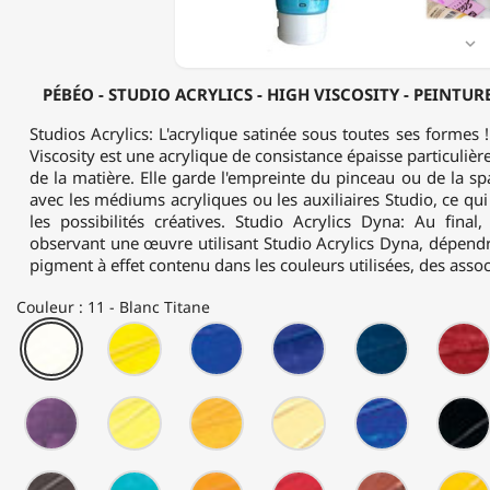
PEINTURE
ACRYLIQUE
-

100ML
PÉBÉO - STUDIO ACRYLICS - HIGH VISCOSITY - PEINTUR
Studios Acrylics: L'acrylique satinée sous toutes ses formes 
Viscosity est une acrylique de consistance épaisse particuliè
de la matière. Elle garde l'empreinte du pinceau ou de la spa
avec les médiums acryliques ou les auxiliaires Studio, ce qui
les possibilités créatives. Studio Acrylics Dyna: Au final
observant une œuvre utilisant Studio Acrylics Dyna, dépend
pigment à effet contenu dans les couleurs utilisées, des assoc
Couleur : 11 - Blanc Titane
11
13
14
15
17
-
-
-
-
-
Blanc
Jaune
Bleu
Bleu
Bleu
Titane
Azo
Cobalt
Outremer
Phtalo
21
22
23
24
25
Clair
Foncé
-
-
-
-
-
Violet
Jaune
Jaune
Jaune
Bleu
d'Orient
Cadmium
Cadmium
De
Outremer
29
30
32
33
34