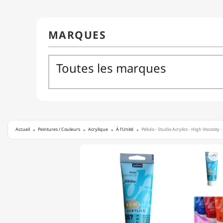
Accueil
Peintures / Couleurs
Acrylique
À l'Unité
Pébéo - Studio Acrylics - High Viscosity 
PÉBÉO

-
STUDIO
ACRYLICS
-
HIGH
VISCOSITY
-